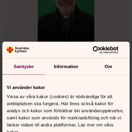
Magnus Vallin
Samtycke
Information
Om
Komminister, Tierp-Söderfors församling
Direkt:
0293-50440
Mobil:
072-5219814
Vi använder kakor
magnus.vallin@svenskakyrkan.se
E-post:
Vissa av våra kakor (cookies) är nödvändiga för att
webbplatsen ska fungera. Här finns också kakor för
analys och kakor som förbättrar din användarupplevelse,
För frågor gällande musik till
samt kakor som används för marknadsföring och när vi
begravningsgudstjänsten, kontakta
länkar vidare till andra plattformar. Läs mer om våra
kakor.