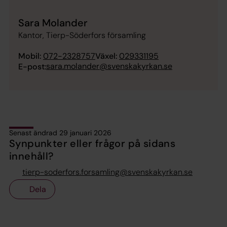
Sara Molander
Kantor, Tierp-Söderfors församling
Mobil:
072-2328757
Växel:
029331195
sara.molander@svenskakyrkan.se
E-post:
Senast ändrad 29 januari 2026
Synpunkter eller frågor på sidans
innehåll?
tierp-soderfors.forsamling@svenskakyrkan.se
Dela