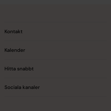
Tillbaka till toppen
Tillbaka till innehållet
Kontakt
Kalender
Hitta snabbt
Sociala kanaler