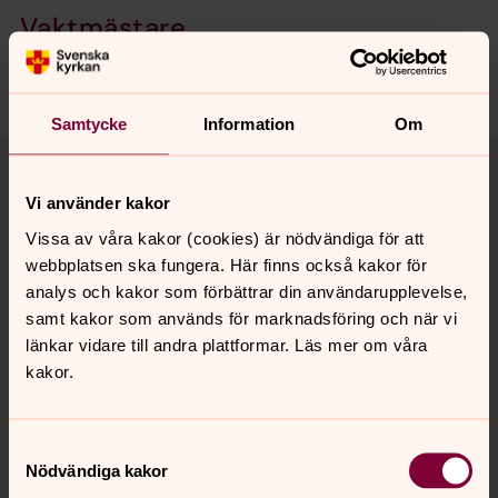
Vaktmästare
De som arbetar på och kring våra kyrkogårdar och
praktiskt i våra kyrkor nås genom att läsa nedan.
Samtycke
Information
Om
GDPR - Om du interagerar med
Vi använder kakor
oss på sociala medier
Vissa av våra kakor (cookies) är nödvändiga för att
webbplatsen ska fungera. Här finns också kakor för
GDPR - Om du skickar e-post till
analys och kakor som förbättrar din användarupplevelse,
samt kakor som används för marknadsföring och när vi
oss
länkar vidare till andra plattformar. Läs mer om våra
kakor.
Dop, vigsel, begravning
Kyrkan har rum och sammanhang för livets viktiga
Samtyckesval
händelser. Här delar vi glädjen när någon döps och när
Nödvändiga kakor
ett par vigs, men också sorgen när vi begraver en vän