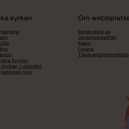
ka kyrkan
Om webbplats
örsamling
Behandling av
lem
personuppgifter
jobb
Kakor
åva
Lyssna
ation
Tillgänglighetsredogö
nska kyrkan
 kyrkan i utlandet
nationell nivå