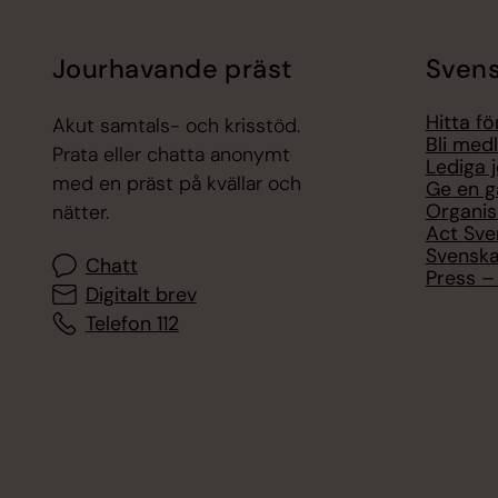
Jourhavande präst
Svens
Hitta f
Akut samtals- och krisstöd.
Bli med
Prata eller chatta anonymt
Lediga 
med en präst på kvällar och
Ge en g
Organis
nätter.
Act Sve
Svenska
Chatt
Press – 
Digitalt brev
Telefon 112