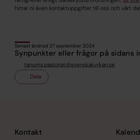
rättigheter enligt dataskyddsförordningen,
se star
hittar ni även kontaktuppgifter till oss och vårt
Senast ändrad 27 september 2024
Synpunkter eller frågor på sidans i
tanums.pastorat@svenskakyrkan.se
Dela
Tillbaka till toppen
Tillbaka till innehållet
Kontakt
Kalend