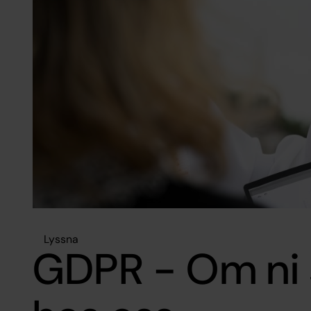
Lyssna
GDPR - Om ni s