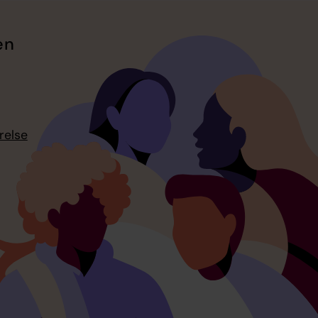
en
relse