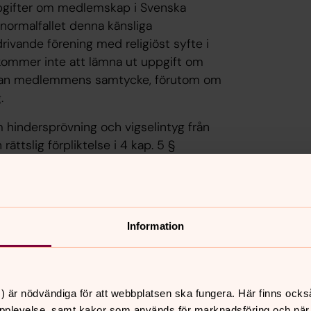
ppgifter om medlemskap i Svenska
 normalfallet denna känsliga
rivande förening med religiöst syfte i
 kommer inte att lämna ut uppgift om
utan medlemmens samtycke, förutom om
.
m hindersprövning och vigselintyg från
ättslig förpliktelse i 4 kap. 5 §
rrättelse om vigseln skickas även till
v rättsliga förpliktelser i 4 kap. 7 och
Information
ni inte vigas hos oss.
er till eller upprättas hos oss. Dina
) är nödvändiga för att webbplatsen ska fungera. Här finns ocks
enlighet med den inomkyrkliga
pplevelse, samt kakor som används för marknadsföring och när vi