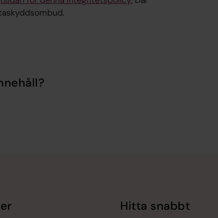
tsidan för denna integritetspolicy.
Där
 dataskyddsombud.
nnehåll?
er
Hitta snabbt