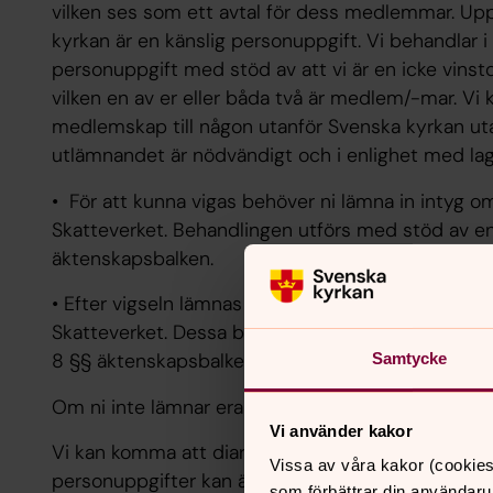
vilken ses som ett avtal för dess medlemmar. U
kyrkan är en känslig personuppgift. Vi behandlar i
personuppgift med stöd av att vi är en icke vinstd
vilken en av er eller båda två är medlem/-mar. Vi
medlemskap till någon utanför Svenska kyrkan 
utlämnandet är nödvändigt och i enlighet med lag
• För att kunna vigas behöver ni lämna in intyg o
Skatteverket. Behandlingen utförs med stöd av en r
äktenskapsbalken.
• Efter vigseln lämnas ett vigselbevis till er. Unde
Skatteverket. Dessa behandlingar utförs med stöd a
8 §§ äktenskapsbalken.
Samtycke
Om ni inte lämnar era personuppgifter till oss kan 
Vi använder kakor
Vi kan komma att diarieföra handlingar som inkomm
Vissa av våra kakor (cookies
personuppgifter kan även komma att lämnas ut i 
som förbättrar din användaru