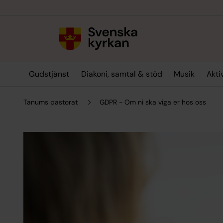
Till innehållet
Till undermeny
Gudstjänst
Diakoni, samtal & stöd
Musik
Akti
Tanums pastorat
GDPR - Om ni ska viga er hos oss