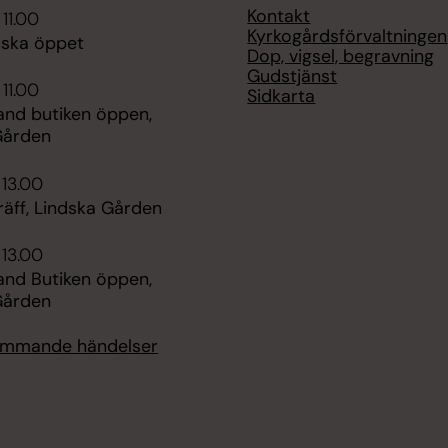
Kontakt
 11.00
Kyrkogårdsförvaltningen
dska öppet
Dop, vigsel, begravning
Gudstjänst
 11.00
Sidkarta
nd butiken öppen,
Gården
 13.00
äff, Lindska Gården
 13.00
nd Butiken öppen,
Gården
kommande händelser