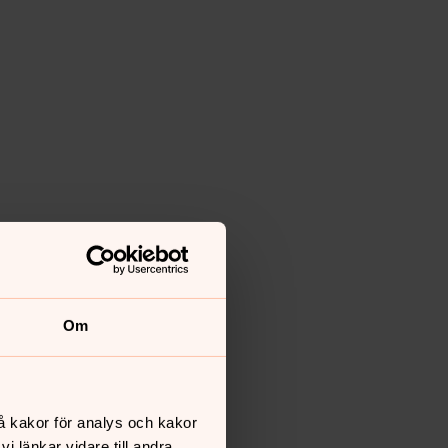
Om
å kakor för analys och kakor
 länkar vidare till andra