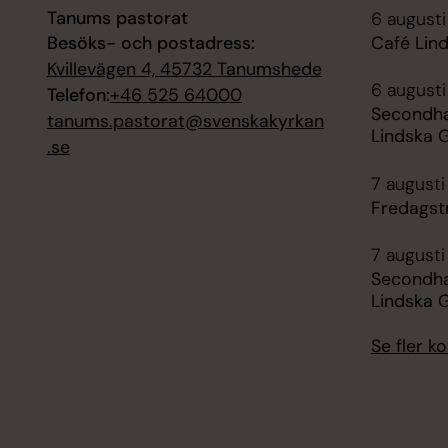
Tanums pastorat
6 augusti
Besöks- och postadress:
Café Lin
Kvillevägen 4, 45732 Tanumshede
6 augusti
Telefon:
+46 525 64000
Secondha
tanums.pastorat@svenskakyrkan
Lindska 
.se
7 augusti
Fredagstr
7 augusti
Secondha
Lindska 
Se fler 