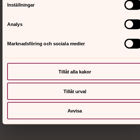
Tillbaka till toppen
Tillbaka till innehållet
Inställningar
Analys
Kontakt
Marknadsföring och sociala medier
Kalender
Tillåt alla kakor
Hitta snabbt
Tillåt urval
Sociala kanaler
Avvisa