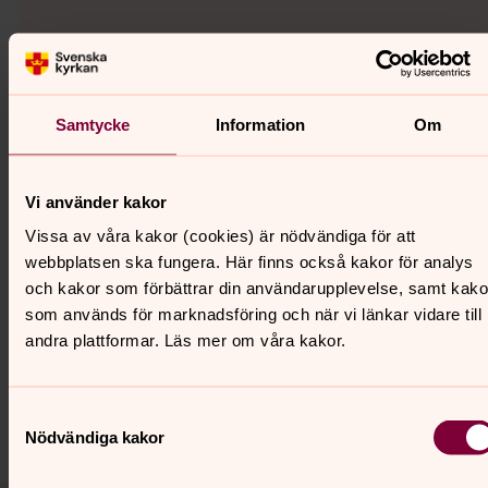
Annette Jacobsson
Musiker, Sunnersbergs församling
Mobil:
070-858 70 01
Samtycke
Information
Om
annette.jacobsson@svenskakyrkan.se
E-post:
Vi använder kakor
Vissa av våra kakor (cookies) är nödvändiga för att
webbplatsen ska fungera. Här finns också kakor för analys
och kakor som förbättrar din användarupplevelse, samt kako
Senast ändrad 8 juni 2026
Synpunkter eller frågor på sidans innehåll?
som används för marknadsföring och när vi länkar vidare till
andra plattformar. Läs mer om våra kakor.
sunnersberg@svenskakyrkan.se
Dela
Samtyckesval
Nödvändiga kakor