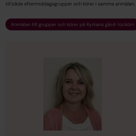
till både eftermiddagsgrupper och körer i samma anmälan
Anmälan till grupper och körer på Kyrkans gård-lockörn