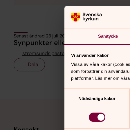
Senast ändrad 23 juli 2026
Samtycke
Synpunkter eller frågor på sidans i
stromsunds.pastorat@svenskakyrkan.se
Vi använder kakor
Dela
Vissa av våra kakor (cookies
som förbättrar din användaru
plattformar. Läs mer om våra
Samtyckesval
Nödvändiga kakor
Tillbaka till toppen
Tillbaka till innehållet
Kontakt
Kalend