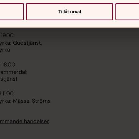
Predikoturer
Tillåt urval
 11.00
Sidkarta
um: Gudstjänst
 19.00
rka: Gudstjänst,
yrka
i 18.00
Hammerdal:
stjänst
 11.00
yrka: Mässa, Ströms
kommande händelser