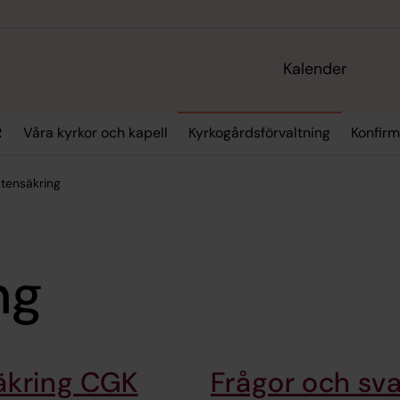
Kalender
R
Våra kyrkor och kapell
Kyrkogårdsförvaltning
Konfirm
tensäkring
ng
äkring CGK
Frågor och sv