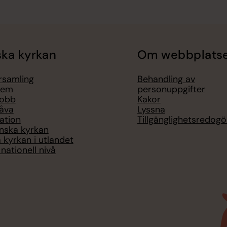
ka kyrkan
Om webbplats
örsamling
Behandling av
lem
personuppgifter
jobb
Kakor
åva
Lyssna
ation
Tillgänglighetsredogö
nska kyrkan
 kyrkan i utlandet
nationell nivå