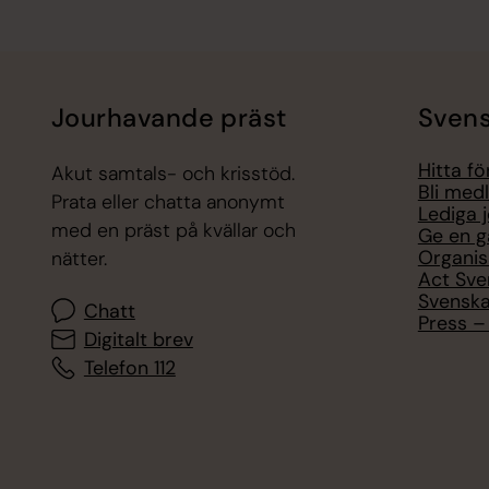
Jourhavande präst
Svens
Hitta f
Akut samtals- och krisstöd.
Bli med
Prata eller chatta anonymt
Lediga 
med en präst på kvällar och
Ge en g
Organis
nätter.
Act Sve
Svenska
Chatt
Press – 
Digitalt brev
Telefon 112