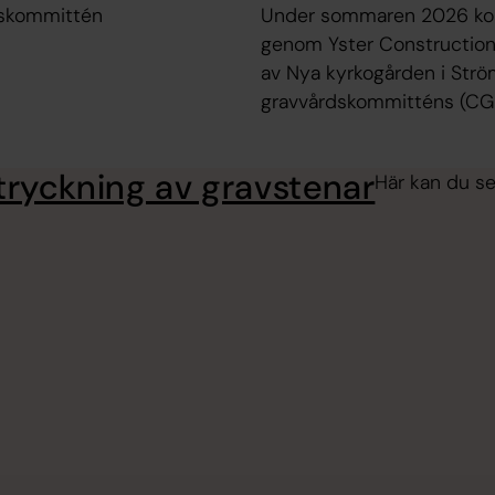
dskommittén
Under sommaren 2026 kom
genom Yster Construction 
av Nya kyrkogården i Ström
gravvårdskommitténs (CGK) 
tryckning av gravstenar
Här kan du se