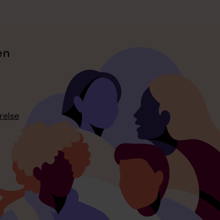
en
relse