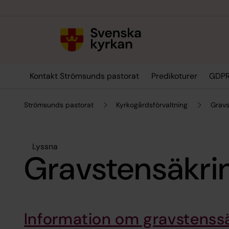
Till innehållet
Till undermeny
Kontakt Strömsunds pastorat
Predikoturer
GDP
Strömsunds pastorat
Kyrkogårdsförvaltning
Gravs
Lyssna
Gravstensäkri
Information om gravstenss