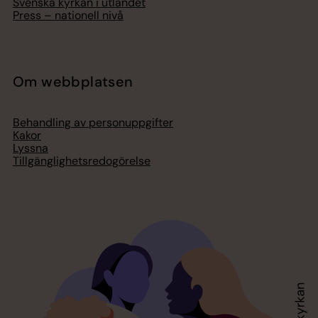
Svenska kyrkan i utlandet
Press – nationell nivå
Om webbplatsen
Behandling av personuppgifter
Kakor
Lyssna
Tillgänglighetsredogörelse