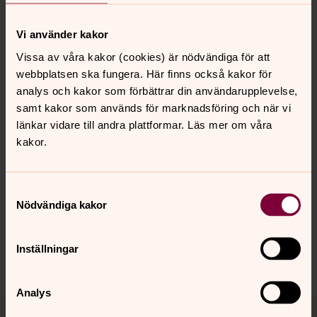
Gäddede kyrkogård
Strömsunds gamla kyrkogård
Vi använder kakor
Vissa av våra kakor (cookies) är nödvändiga för att
Strömsunds kyrkas kyrkogård
webbplatsen ska fungera. Här finns också kakor för
analys och kakor som förbättrar din användarupplevelse,
samt kakor som används för marknadsföring och när vi
länkar vidare till andra plattformar. Läs mer om våra
kakor.
Senast ändrad 6 mars 2026
Synpunkter eller frågor på sidans
innehåll?
Samtyckesval
Nödvändiga kakor
stromsunds.pastorat@svenskakyrkan.se
Dela
Inställningar
Analys
Tillbaka till toppen
Tillbaka till innehållet