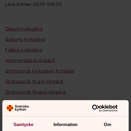
Lena Edman 0670-109 05
Gåxsjö kyrkogård
Bodums kyrkogård
Fjällsjö kyrkogård
Hammerdals kyrkogård
Strömsunds kyrkogård, Rotnäset
Strömsunds Nya kyrkogård
Strömsunds Skogskyrkogård
Alanäs kyrkogård
Tåsjö kyrkogård
Gärdnäs kyrkogård
Samtycke
Information
Om