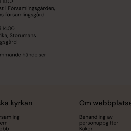
 11.00
st i Församlingsgården,
s församlingsgård
i 14.00
ika, Storumans
ngsgård
kommande händelser
ka kyrkan
Om webbplats
örsamling
Behandling av
lem
personuppgifter
jobb
Kakor