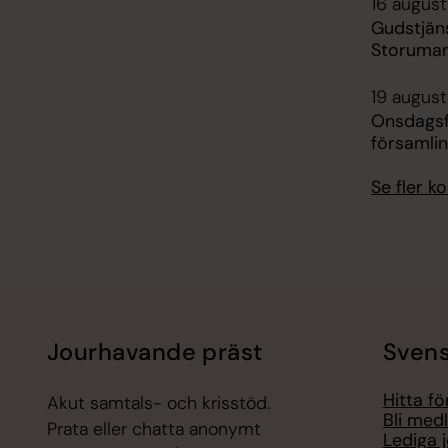
16 augusti
Gudstjän
Storuman
19 august
Onsdagsf
församli
Se fler 
Jourhavande präst
Svens
Hitta f
Akut samtals- och krisstöd.
Bli med
Prata eller chatta anonymt
Lediga 