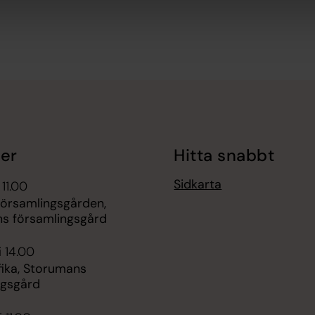
er
Hitta snabbt
Sidkarta
 11.00
Församlingsgården,
s församlingsgård
i 14.00
ika, Storumans
ngsgård