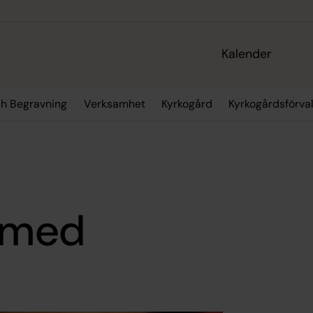
Kalender
ch Begravning
Verksamhet
Kyrkogård
Kyrkogårdsförva
a med