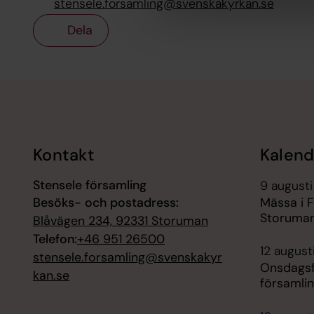
stensele.forsamling@svenskakyrkan.se
Dela
Tillbaka till toppen
Tillbaka till innehållet
Kontakt
Kalend
Stensele församling
9 augusti
Besöks- och postadress:
Mässa i 
Storuman
Blåvägen 234, 92331 Storuman
Telefon:
+46 951 26500
12 august
stensele.forsamling@svenskakyr
Onsdagsf
kan.se
församli