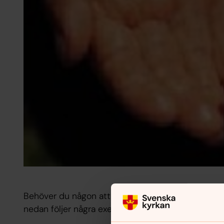
Behöver du någon att tala med? Svenska kyrkan er
nedan följer några exempel: