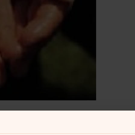
bjuder olika former av stödsamtal. Här