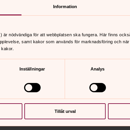
Information
) är nödvändiga för att webbplatsen ska fungera. Här finns ocks
pplevelse, samt kakor som används för marknadsföring och när vi
 kakor.
 bli kopplad.
som ringer är anonyma för varandra.
Inställningar
Analys
Tillåt urval
nnehåll?