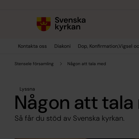
Till innehållet
Till undermeny
Kontakta oss
Diakoni
Dop, Konfirmation,Vigsel o
Stensele församling
Någon att tala med
Lyssna
Någon att tal
Så får du stöd av Svenska kyrkan.