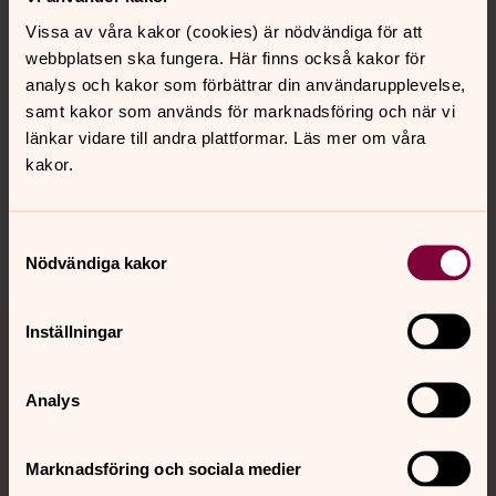
Kalender
Vissa av våra kakor (cookies) är nödvändiga för att
webbplatsen ska fungera. Här finns också kakor för
analys och kakor som förbättrar din användarupplevelse,
Hitta snabbt
samt kakor som används för marknadsföring och när vi
länkar vidare till andra plattformar. Läs mer om våra
kakor.
Sociala kanaler
Samtyckesval
Nödvändiga kakor
Inställningar
Jourhavande präst
Analys
Akut samtals- och krisstöd. Prata eller chatta anonymt
med en präst på kvällar och nätter.
Marknadsföring och sociala medier