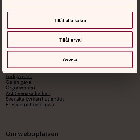
Chatt
Digitalt brev
Telefon 112
Tillåt alla kakor
Tillåt urval
Svenska kyrkan
Avvisa
Hitta församling
Bli medlem
Lediga jobb
Ge en gåva
Organisation
Act Svenska kyrkan
Svenska kyrkan i utlandet
Press – nationell nivå
Om webbplatsen