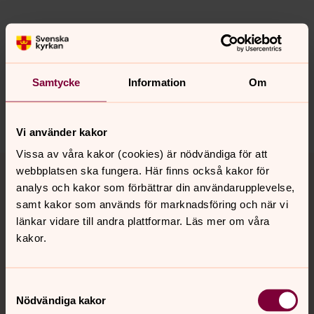
Senast ändrad 22 september 2021
Synpunkter eller frågor på sidans
innehåll?
Samtycke
Information
Om
stensele.forsamling@svenskakyrkan.se
Dela
Vi använder kakor
Vissa av våra kakor (cookies) är nödvändiga för att
Tillbaka till toppen
Tillbaka till innehållet
webbplatsen ska fungera. Här finns också kakor för
analys och kakor som förbättrar din användarupplevelse,
samt kakor som används för marknadsföring och när vi
länkar vidare till andra plattformar. Läs mer om våra
Kontakt
kakor.
Kalender
Samtyckesval
Nödvändiga kakor