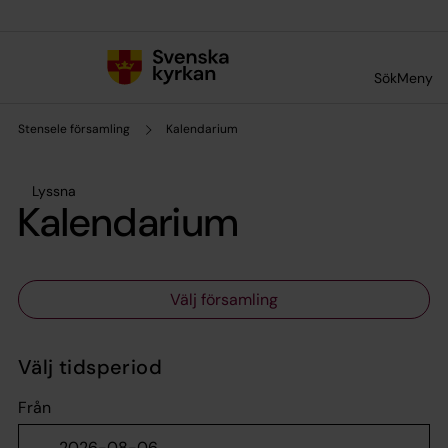
Till innehållet
Till undermeny
Sök
Meny
Stensele församling
Kalendarium
Lyssna
Kalendarium
Välj församling
Välj tidsperiod
Från