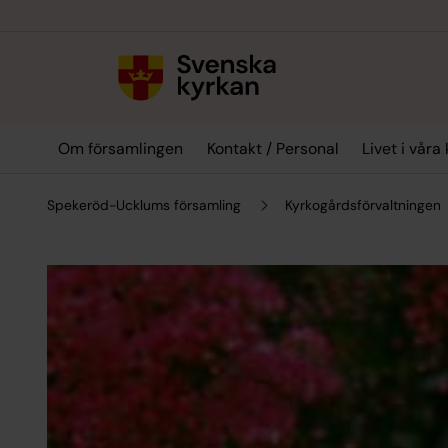
Till innehållet
Till undermeny
Om församlingen
Kontakt / Personal
Livet i våra
Spekeröd-Ucklums församling
Kyrkogårdsförvaltningen