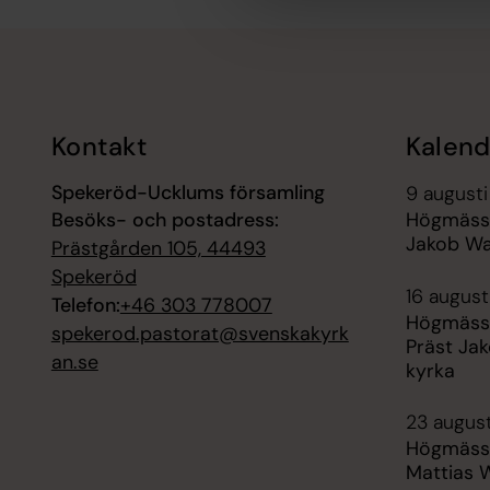
Tillbaka till toppen
Tillbaka till innehållet
Kontakt
Kalend
Spekeröd-Ucklums församling
9 augusti
Besöks- och postadress:
Högmässa
Jakob Wa
Prästgården 105, 44493
Spekeröd
16 augusti
Telefon:
+46 303 778007
Högmässa
spekerod.pastorat@svenskakyrk
Präst Ja
an.se
kyrka
23 august
Högmässa
Mattias 