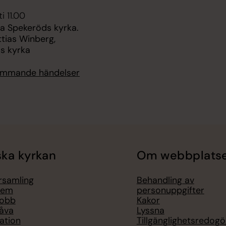
i 11.00
 Spekeröds kyrka.
tias Winberg,
s kyrka
kommande händelser
ka kyrkan
Om webbplats
örsamling
Behandling av
lem
personuppgifter
jobb
Kakor
åva
Lyssna
ation
Tillgänglighetsredogö