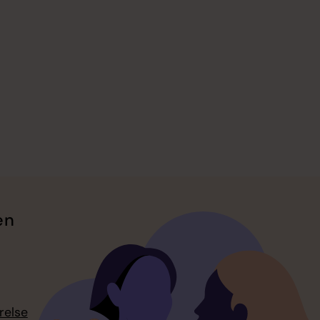
en
relse