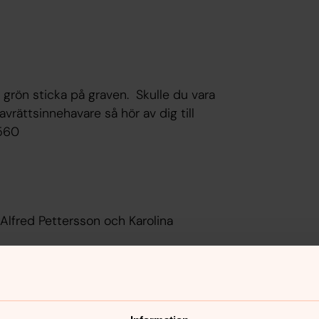
n grön sticka på graven. Skulle du vara
ravrättsinnehavare så hör av dig till
2560
Alfred Pettersson och Karolina
n och John Axelsson