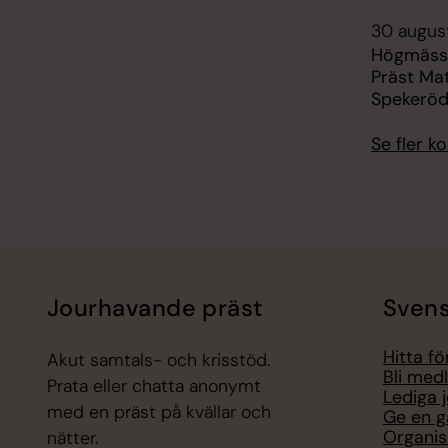
30 august
Högmässa
Präst Mat
Spekeröd
Se fler 
Jourhavande präst
Svens
Hitta f
Akut samtals- och krisstöd.
Bli med
Prata eller chatta anonymt
Lediga 
med en präst på kvällar och
Ge en g
Organis
nätter.