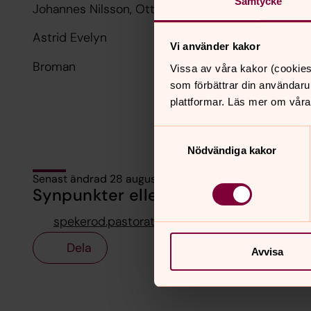
Samtycke
Johannes Nilsson, Otto Rehnberg, Anna Rehnberg 
Astrid Evelyn
Vi använder kakor
Broman
Vissa av våra kakor (cookies
som förbättrar din användaru
plattformar. Läs mer om våra
Samtyckesval
Nödvändiga kakor
Senast ändrad 28 augusti 2018
Synpunkter eller frågor på sidans i
spekerod.pastorat@svenskakyrkan.se
Dela
Avvisa