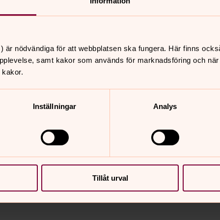
Information
och Ida Nilsson född Andersdotter
) är nödvändiga för att webbplatsen ska fungera. Här finns ocks
pplevelse, samt kakor som används för marknadsföring och när vi
 kakor.
Inställningar
Analys
nnehåll?
Tillåt urval