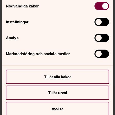
Samtyckesval
Nödvändiga kakor
Läs om kristen tro
Inställningar
Analys
Senast ändrad 9 december 2024
Synpunkter eller frågor på sidans
innehåll?
Marknadsföring och sociala medier
sorsele.forsamling@svenskakyrkan.se
Dela
Tillåt alla kakor
Tillbaka till toppen
Tillbaka till innehållet
Tillåt urval
Avvisa
Kontakt