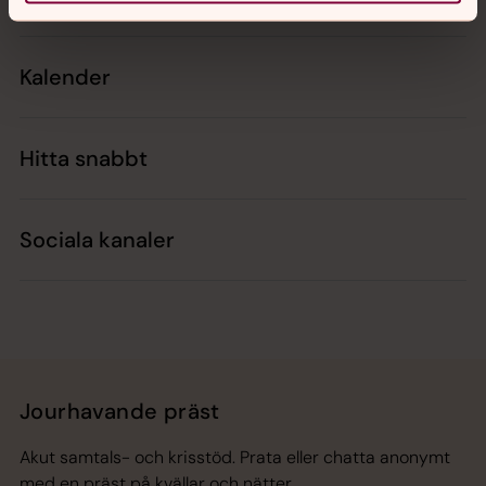
Kalender
Hitta snabbt
Sociala kanaler
Jourhavande präst
Akut samtals- och krisstöd. Prata eller chatta anonymt
med en präst på kvällar och nätter.