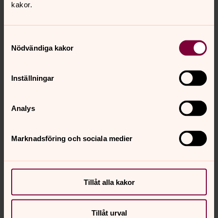
kakor.
Samtyckesval
Nödvändiga kakor
Inställningar
Analys
Marknadsföring och sociala medier
Senast ändrad 30 mars 2026
Synpunkter eller frågor på sidans
innehåll?
Tillåt alla kakor
sorsele.forsamling@svenskakyrkan.se
Dela
Tillåt urval