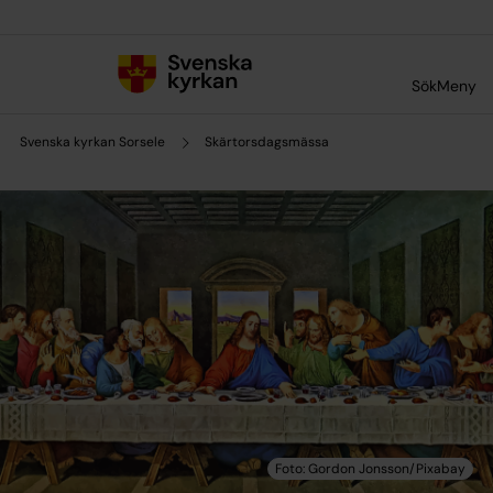
Till innehållet
Till undermeny
Sök
Meny
Svenska kyrkan Sorsele
Skärtorsdagsmässa