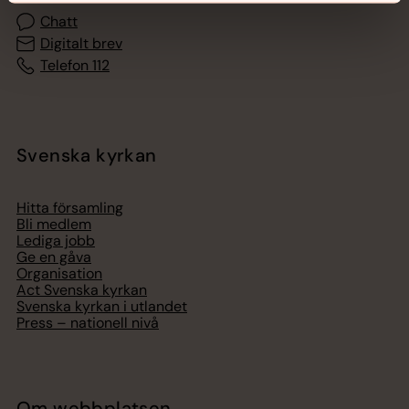
Chatt
Digitalt brev
Telefon 112
Svenska kyrkan
Hitta församling
Bli medlem
Lediga jobb
Ge en gåva
Organisation
Act Svenska kyrkan
Svenska kyrkan i utlandet
Press – nationell nivå
Om webbplatsen