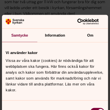
som har två uttag ger 11 kW och fungerar bra för dig som
vill ladda under ett besök i kyrkan, församlingshemmet
eller i byn. Välkommen att använda den!
Samtycke
Information
Om
Synpunkter eller frågor på sidans
innehåll?
sorsele.forsamling@svenskakyrkan.se
Vi använder kakor
Dela
Vissa av våra kakor (cookies) är nödvändiga för att
webbplatsen ska fungera. Här finns också kakor för
analys och kakor som förbättrar din användarupplevelse,
Tillbaka till toppen
Tillbaka till innehållet
samt kakor som används för marknadsföring och när vi
länkar vidare till andra plattformar. Läs mer om våra
kakor.
Kontakt
Samtyckesval