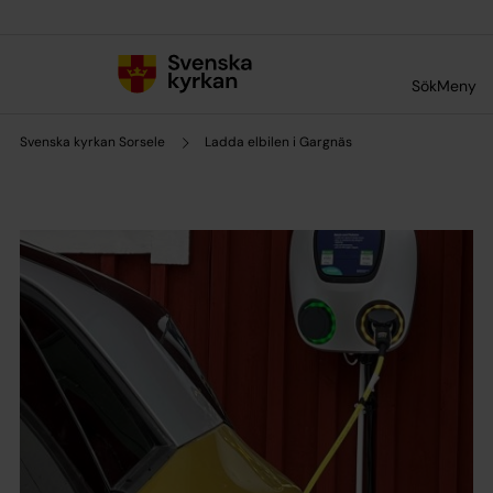
Till innehållet
Till undermeny
Sök
Meny
Svenska kyrkan Sorsele
Ladda elbilen i Gargnäs