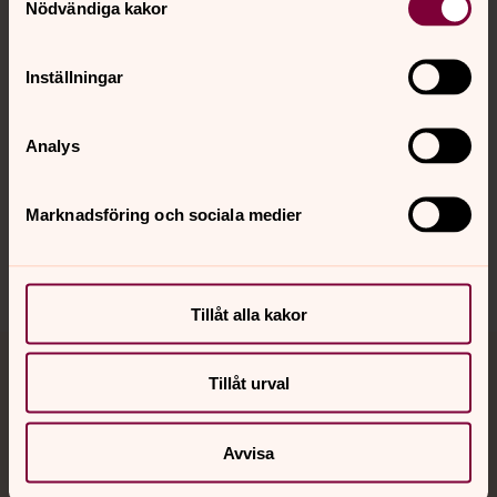
Nödvändiga kakor
Kalender
Inställningar
Hitta snabbt
Analys
Sociala kanaler
Marknadsföring och sociala medier
Tillåt alla kakor
Jourhavande präst
Tillåt urval
Akut samtals- och krisstöd. Prata eller chatta anonymt
Avvisa
med en präst på kvällar och nätter.