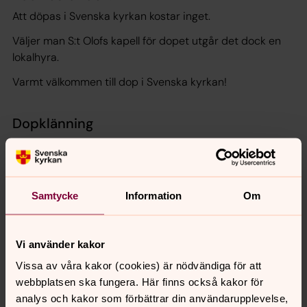
Att döpas i Svenska kyrkan kostar inget.
Väljer man S:t Olofs kapell för dopet utgår det dock en
lokalhyra.
Varmt välkommen till dop i Svenska kyrkan!
Dopklänning
Du vet väl om att du kan låna en dopklänning i
församlingen? Vi har två dopklänningar för barn - en
storleken 3-6 månader och en i storleken 6-12 månader.
Samtycke
Information
Om
Dopmussla
Vi använder kakor
Dopsajten
Vissa av våra kakor (cookies) är nödvändiga för att
Här hittar du mer info och tips om dop
webbplatsen ska fungera. Här finns också kakor för
analys och kakor som förbättrar din användarupplevelse,