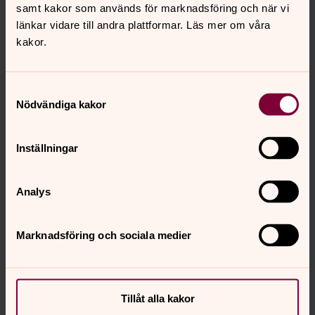
samt kakor som används för marknadsföring och när vi
Kontakt om dop
länkar vidare till andra plattformar. Läs mer om våra
kakor.
För att se innehållet behöver du acceptera kakor
Samtyckesval
Nödvändiga kakor
för marknadsföring.
Se videon på YouTube i stället.
Inställningar
Ändra inställningar
Analys
Marknadsföring och sociala medier
Senast ändrad 19 februari 2026
Synpunkter eller frågor på sidans
innehåll?
Tillåt alla kakor