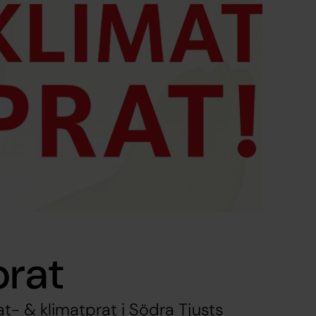
prat
- & klimatprat i Södra Tjusts