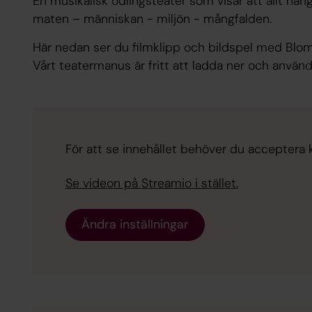
En musikalisk odlingsteater som visar att allt hä
maten – människan - miljön - mångfalden.
Här nedan ser du filmklipp och bildspel med Blom
Vårt teatermanus är fritt att ladda ner och använ
För att se innehållet behöver du acceptera ka
Se videon på Streamio i stället.
Ändra inställningar