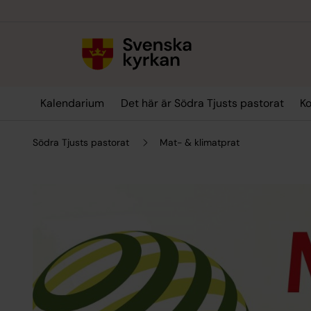
Till innehållet
Till undermeny
Kalendarium
Det här är Södra Tjusts pastorat
Ko
Södra Tjusts pastorat
Mat- & klimatprat