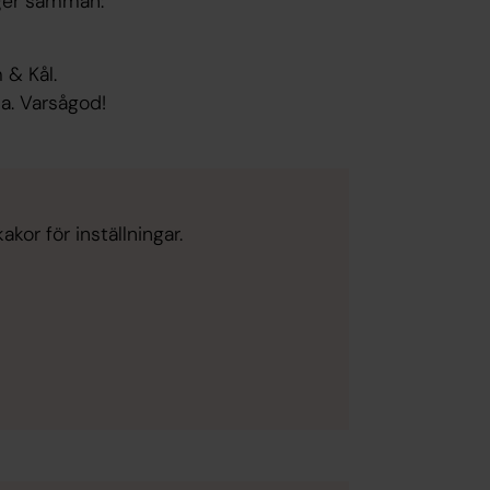
nger samman:
 & Kål.
da. Varsågod!
kor för inställningar.