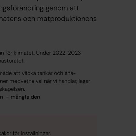
deringsförändring genom att
matens och matproduktionens
lan för klimatet. Under 2022-2023
pastoratet.
made att väcka tankar och aha-
 mer medvetna val när vi handlar, lagar
 skapelsen.
ön - mångfalden
kor för inställningar.