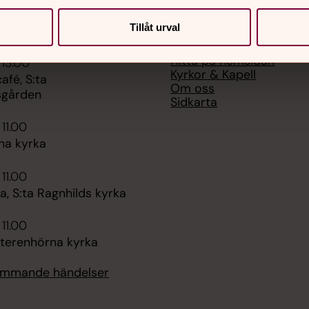
Tillåt urval
er
Hitta snabbt
Hitta på hemsidan
 13.00
Kyrkor & Kapell
fé, S:ta
Om oss
sgården
Sidkarta
 11.00
na kyrka
 11.00
, S:ta Ragnhilds kyrka
 11.00
tterenhörna kyrka
kommande händelser