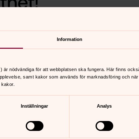
ttnet!
i sätta på vattnet i
Information
) är nödvändiga för att webbplatsen ska fungera. Här finns ocks
nnehåll?
pplevelse, samt kakor som används för marknadsföring och när vi
 kakor.
Inställningar
Analys