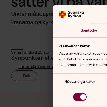
sätter vi på va
Under måndagen den 24 april kommer v
kranarna på kyrkogårdarna.
Samtycke
Vi använder kakor
Senast ändrad 20 april 2023
Vissa av våra kakor (cookies
Synpunkter eller frågor på sidans i
som förbättrar din användaru
plattformar. Läs mer om våra
sodertalje.pastorat@svenskakyrkan.se
Dela
Samtyckesval
Nödvändiga kakor
Tillbaka till toppen
Tillbaka till innehållet