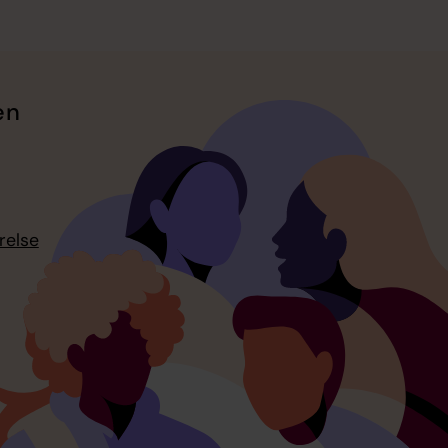
en
relse