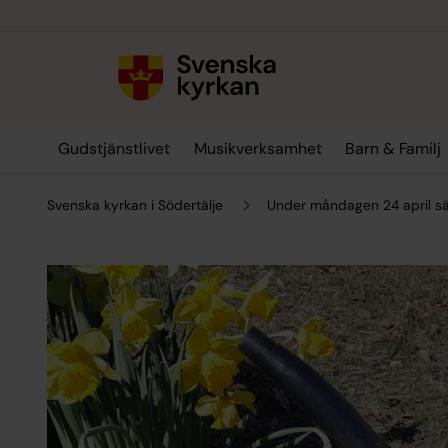
Till innehållet
Till undermeny
Gudstjänstlivet
Musikverksamhet
Barn & Familj
Svenska kyrkan i Södertälje
Under måndagen 24 april sät