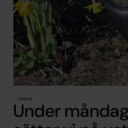
Lyssna
Under måndage