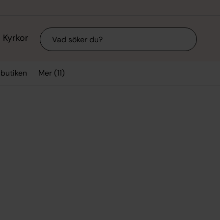
Sök
Kyrkor
Mer (11)
sbutiken