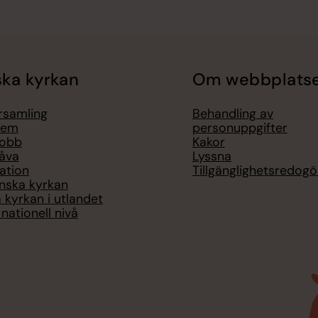
ka kyrkan
Om webbplats
örsamling
Behandling av
lem
personuppgifter
jobb
Kakor
åva
Lyssna
ation
Tillgänglighetsredogö
nska kyrkan
 kyrkan i utlandet
nationell nivå