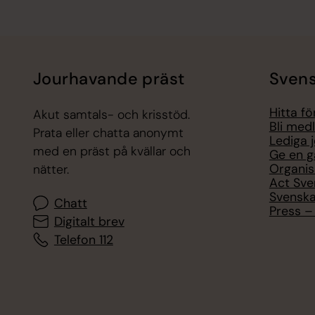
Jourhavande präst
Svens
Hitta f
Akut samtals- och krisstöd.
Bli med
Prata eller chatta anonymt
Lediga 
med en präst på kvällar och
Ge en g
Organis
nätter.
Act Sve
Svenska
Chatt
Press – 
Digitalt brev
Telefon 112