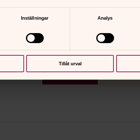
Inställningar
Analys
örsamling?
augusti 2026
s
tor
fre
Tillåt urval
6
7