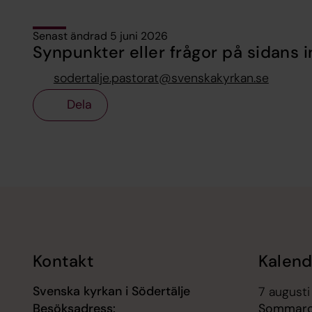
Senast ändrad 5 juni 2026
Synpunkter eller frågor på sidans i
sodertalje.pastorat@svenskakyrkan.se
Dela
Tillbaka till toppen
Tillbaka till innehållet
Kontakt
Kalend
Svenska kyrkan i Södertälje
7 augusti
Besöksadress:
Sommarca