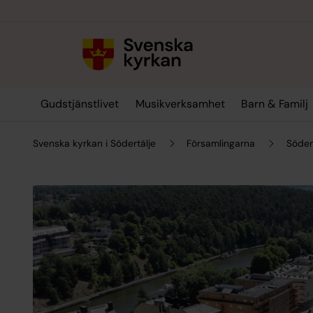
Till innehållet
Till undermeny
Gudstjänstlivet
Musikverksamhet
Barn & Familj
Svenska kyrkan i Södertälje
Församlingarna
Söder