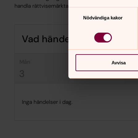
handla rättvisemärkta varor.
Samtyckesval
Nödvändiga kakor
Vad händer i Södertälje f
mån
tis
on
Avvisa
3
4
5
Inga händelser i dag.