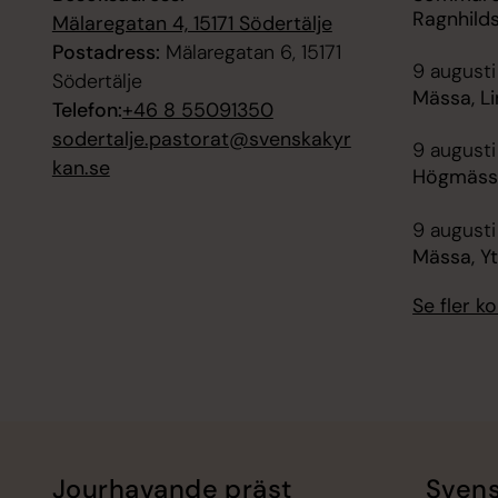
Ragnhild
Mälaregatan 4, 15171 Södertälje
Postadress:
Mälaregatan 6, 15171
9 augusti
Södertälje
Mässa, Li
Telefon:
+46 8 55091350
sodertalje.pastorat@svenskakyr
9 augusti
kan.se
Högmässa
9 augusti
Mässa, Y
Se fler 
Jourhavande präst
Svens