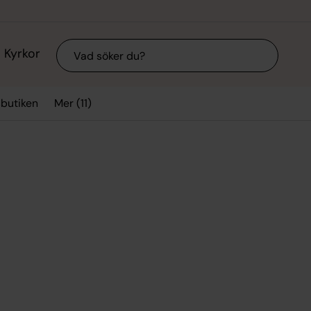
Sök
Kyrkor
Mer (11)
sbutiken