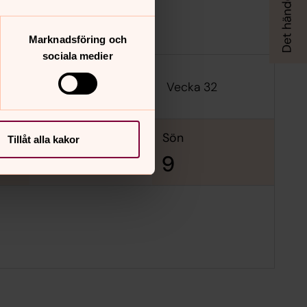
Marknadsföring och
sociala medier
Vecka 32
lör
sön
Tillåt alla kakor
8
9