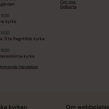
Om oss
sgården
Sidkarta
 11.00
na kyrka
 11.00
, S:ta Ragnhilds kyrka
 11.00
tterenhörna kyrka
kommande händelser
ka kyrkan
Om webbplats