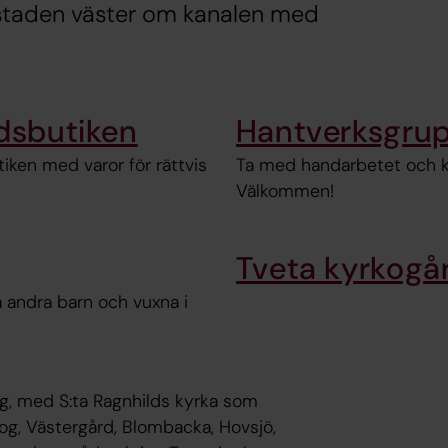
 staden väster om kanalen med
dsbutiken
Hantverksgrup
iken med varor för rättvis
Ta med handarbetet och kom
Välkommen!
Tveta kyrkogå
 andra barn och vuxna i
ng, med S:ta Ragnhilds kyrka som
kog, Västergård, Blombacka, Hovsjö,