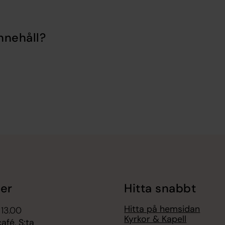
nnehåll?
er
Hitta snabbt
Hitta på hemsidan
 13.00
Kyrkor & Kapell
fé, S:ta