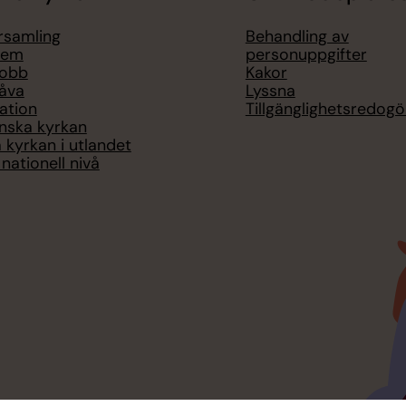
örsamling
Behandling av
lem
personuppgifter
jobb
Kakor
åva
Lyssna
ation
Tillgänglighetsredogö
nska kyrkan
 kyrkan i utlandet
nationell nivå