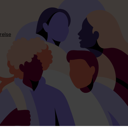
relse