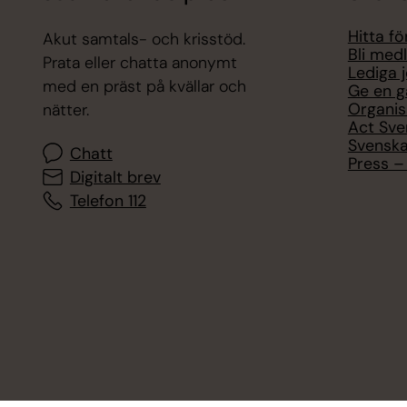
Hitta f
Akut samtals- och krisstöd.
Bli med
Prata eller chatta anonymt
Lediga 
med en präst på kvällar och
Ge en g
Organis
nätter.
Act Sve
Svenska
Chatt
Press – 
Digitalt brev
Telefon 112