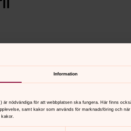
il
nny Arnerlöf från Baptiskyrkan. Sedan
-8 km lång. Både ovana och vana
amtal och tystnad längs vägen och gör
kelord.
Information
ässa tillsammans i Tveta kyrka. Mässan
550 913 02.
) är nödvändiga för att webbplatsen ska fungera. Här finns ocks
pplevelse, samt kakor som används för marknadsföring och när vi
 kakor.