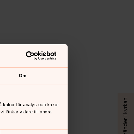
Om
å kakor för analys och kakor
 länkar vidare till andra