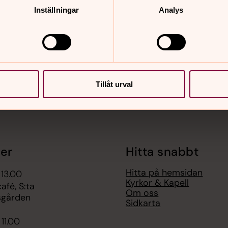
Inställningar
Analys
nnehåll?
Tillåt urval
er
Hitta snabbt
Hitta på hemsidan
 13.00
Kyrkor & Kapell
fé, S:ta
Om oss
sgården
Sidkarta
 11.00