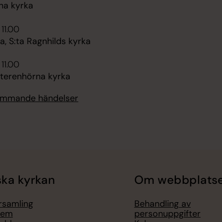
na kyrka
 11.00
, S:ta Ragnhilds kyrka
 11.00
tterenhörna kyrka
kommande händelser
ka kyrkan
Om webbplats
örsamling
Behandling av
lem
personuppgifter