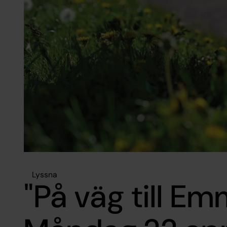
Lyssna
"På väg till E