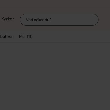
Sök
Kyrkor
Mer (11)
sbutiken