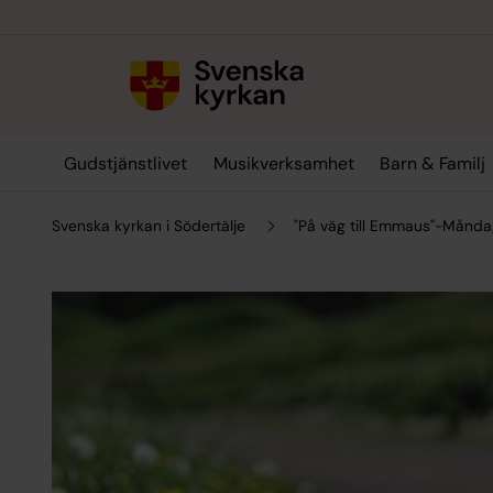
Till innehållet
Till undermeny
Gudstjänstlivet
Musikverksamhet
Barn & Familj
Svenska kyrkan i Södertälje
"På väg till Emmaus"-Måndag