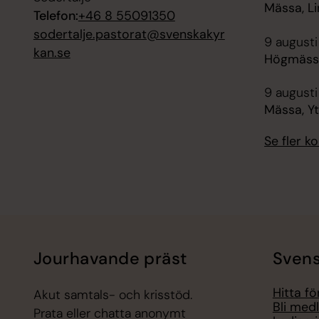
Mässa, Li
Telefon:
+46 8 55091350
sodertalje.pastorat@svenskakyr
9 augusti
kan.se
Högmässa
9 augusti
Mässa, Y
Se fler 
Jourhavande präst
Svens
Hitta f
Akut samtals- och krisstöd.
Bli med
Prata eller chatta anonymt