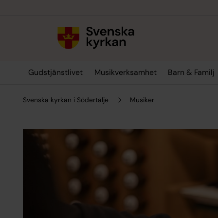
Till innehållet
Till undermeny
Gudstjänstlivet
Musikverksamhet
Barn & Familj
Svenska kyrkan i Södertälje
Musiker