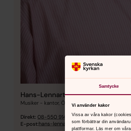
Samtycke
Hans-Lennart Dahl
Musiker - kantor, Östertälje församling, Svenska
Vi använder kakor
Vissa av våra kakor (cookies
Direkt:
08-550 914 66
Växel:
08-550 913 50
som förbättrar din användaru
hans-lennart.dahl@svenskakyrkan.se
E-post:
plattformar. Läs mer om våra