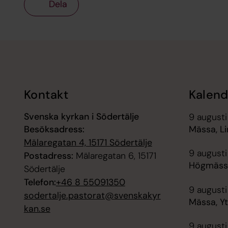
Dela
Tillbaka till toppen
Tillbaka till innehållet
Kontakt
Kalend
Svenska kyrkan i Södertälje
9 augusti
Besöksadress:
Mässa, Li
Mälaregatan 4, 15171 Södertälje
9 augusti
Postadress:
Mälaregatan 6, 15171
Högmässa
Södertälje
Telefon:
+46 8 55091350
9 augusti
sodertalje.pastorat@svenskakyr
Mässa, Y
kan.se
9 augusti