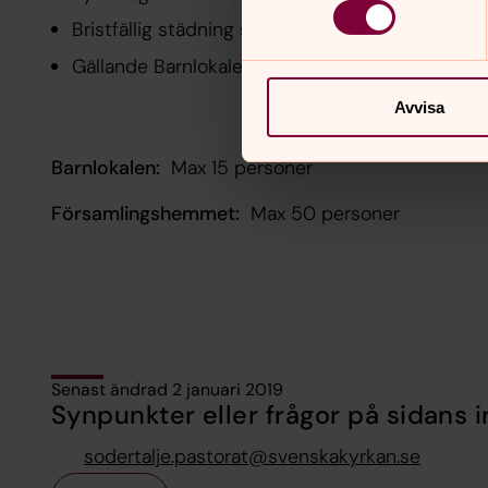
Bristfällig städning som kräver omstädning, d
Gällande Barnlokalen: Inga ballonger, serpentiner 
Avvisa
Barnlokalen:
Max 15 personer
Församlingshemmet:
Max 50 personer
Senast ändrad 2 januari 2019
Synpunkter eller frågor på sidans i
sodertalje.pastorat@svenskakyrkan.se