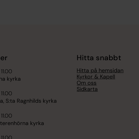
er
Hitta snabbt
Hitta på hemsidan
 11.00
Kyrkor & Kapell
na kyrka
Om oss
Sidkarta
 11.00
, S:ta Ragnhilds kyrka
 11.00
tterenhörna kyrka
 11.00