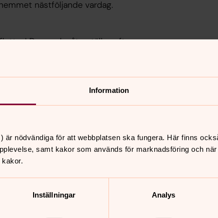
shemmet nästföljande vardag.
flyttas! Dessa ska återställas efter
aren. Kontakta pastoratskansliet, tfn
Information
dsritning eller utrymningsplan.
och nödutgångar finns!
) är nödvändiga för att webbplatsen ska fungera. Här finns ocks
pplevelse, samt kakor som används för marknadsföring och när vi
 kakor.
för varje lokal)
alen) efter uthyrning oavsett
Inställningar
Analys
ering eller annan person än