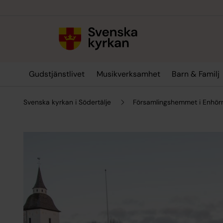
Till innehållet
Till undermeny
Gudstjänstlivet
Musikverksamhet
Barn & Familj
Svenska kyrkan i Södertälje
Församlingshemmet i Enhör