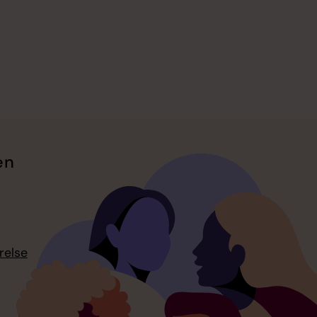
en
relse