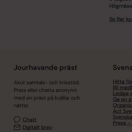
Högmässa
Se fler 
Jourhavande präst
Svens
Hitta f
Akut samtals- och krisstöd.
Bli med
Prata eller chatta anonymt
Lediga 
med en präst på kvällar och
Ge en g
Organis
nätter.
Act Sve
Svenska
Chatt
Press – 
Digitalt brev