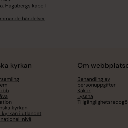
, Hagabergs kapell
kommande händelser
ka kyrkan
Om webbplats
örsamling
Behandling av
lem
personuppgifter
jobb
Kakor
åva
Lyssna
ation
Tillgänglighetsredogö
nska kyrkan
 kyrkan i utlandet
nationell nivå