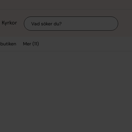
Sök
Kyrkor
Mer (11)
sbutiken