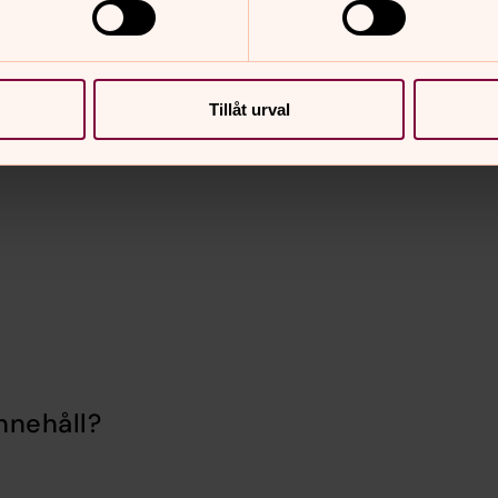
ebiteras hyrestagaren med 200:-/timme.
el.dyl. får lämnas kvar i lokalen!
Tillåt urval
nnehåll?