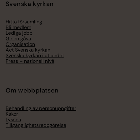
Svenska kyrkan
Hitta församling
Bli medlem
Lediga jobb
Ge en gåva
Organisation
Act Svenska kyrkan
Svenska kyrkan i utlandet
Press – nationell nivå
Om webbplatsen
Behandling av personuppgifter
Kakor
Lyssna
Tillgänglighetsredogörelse