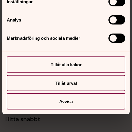
Inställningar
innehåll?
sodertalje.pastorat@svenskakyrkan.se
Analys
Dela
Marknadsföring och sociala medier
Tillbaka till toppen
Tillbaka till innehållet
Tillåt alla kakor
Kontakt
Tillåt urval
Kalender
Avvisa
Hitta snabbt