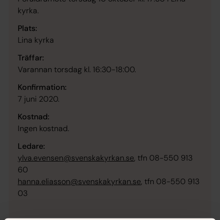
kyrka.
Plats:
Lina kyrka
Träffar:
Varannan torsdag kl. 16:30-18:00.
Konfirmation:
7 juni 2020.
Kostnad:
Ingen kostnad.
Ledare:
ylva.evensen@svenskakyrkan.se
, tfn 08-550 913
60
hanna.eliasson@svenskakyrkan.se
, tfn 08-550 913
03