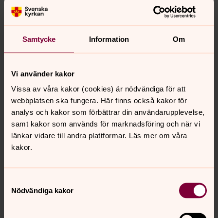
Anmälan till Angelskonfirmander
Samtycke
Information
Om
Vi använder kakor
Vissa av våra kakor (cookies) är nödvändiga för att
webbplatsen ska fungera. Här finns också kakor för
analys och kakor som förbättrar din användarupplevelse,
Jag är döpt
samt kakor som används för marknadsföring och när vi
länkar vidare till andra plattformar. Läs mer om våra
kakor.
Skicka anmälan
Samtyckesval
Nödvändiga kakor
Senast ändrad 4 juni 2019
Synpunkter eller frågor på sidans