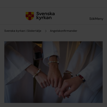
Till innehållet
Till undermeny
Sök
Meny
Svenska kyrkan i Södertälje
Angelskonfirmander