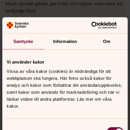
Musik sprider glädje, ger tröst och hjälper människor att
lovsjunga Gud
Senast ändrad 3 december 2025
Samtycke
Information
Om
Synpunkter eller frågor på sidans
innehåll?
ssa.forsamling@svenskakyrkan.se
Vi använder kakor
Dela
Vissa av våra kakor (cookies) är nödvändiga för att
webbplatsen ska fungera. Här finns också kakor för
analys och kakor som förbättrar din användarupplevelse,
Tillbaka till toppen
Tillbaka till innehållet
samt kakor som används för marknadsföring och när vi
länkar vidare till andra plattformar. Läs mer om våra
kakor.
Kontakt
Samtyckesval