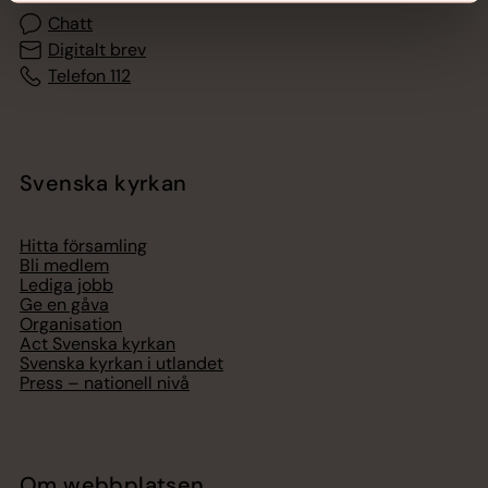
Chatt
Digitalt brev
Telefon 112
Svenska kyrkan
Hitta församling
Bli medlem
Lediga jobb
Ge en gåva
Organisation
Act Svenska kyrkan
Svenska kyrkan i utlandet
Press – nationell nivå
Om webbplatsen