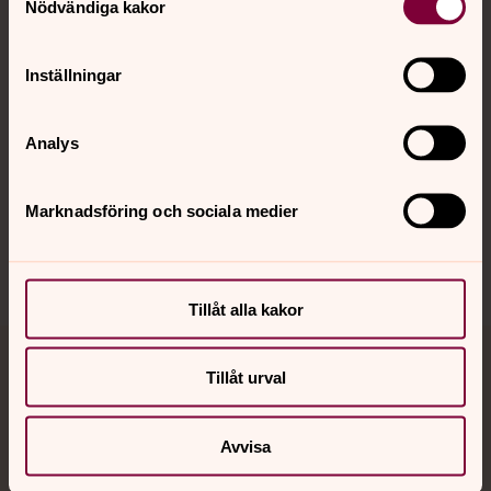
Nödvändiga kakor
Kalender
Inställningar
Hitta snabbt
Analys
Sociala kanaler
Marknadsföring och sociala medier
Tillåt alla kakor
Jourhavande präst
Tillåt urval
Akut samtals- och krisstöd. Prata eller chatta anonymt
Avvisa
med en präst på kvällar och nätter.