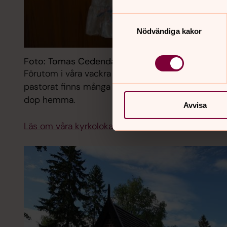
Samtyckesval
Nödvändiga kakor
Foto: Tomas Cedendahl
Förutom i våra vackra kyrkor finns möjligheten at
pastorat finns många vackra platser t.ex Mo och S
dop hemma.
Avvisa
Läs om våra kyrkolokaler.