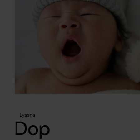
Lyssna
Dop