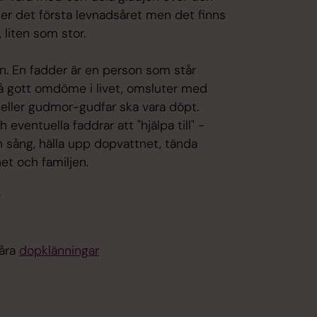
er det första levnadsåret men det finns
, liten som stor.
arn. En fadder är en person som står
på gott omdöme i livet, omsluter med
r eller gudmor-gudfar ska vara döpt.
ventuella faddrar att "hjälpa till" -
n sång, hälla upp dopvattnet, tända
net och familjen.
.
våra
dopklänningar