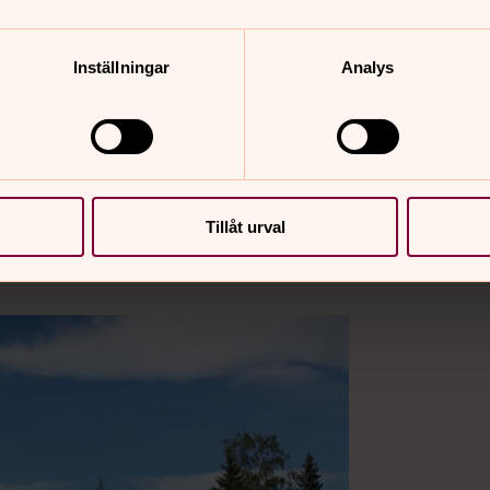
Inställningar
Analys
t ha dop utomhus vår-sommartid. I vårt
kogs Kyrkoruiner. Det går också att ha
Tillåt urval