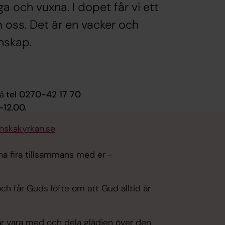
a och vuxna. I dopet får vi ett
 oss. Det är en vacker och
enskap.
tel 0270-42 17 70
å
-12.00.
nskakyrkan.se
ärna fira tillsammans med er -
h får Guds löfte om att Gud alltid är
får vara med och dela glädjen över den