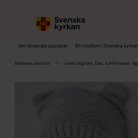
Till innehållet
Till undermeny
Om Söderala pastorat
Bli medlem i Svenska kyrka
Söderala pastorat
Livets högtider, Dop, konfirmation, v