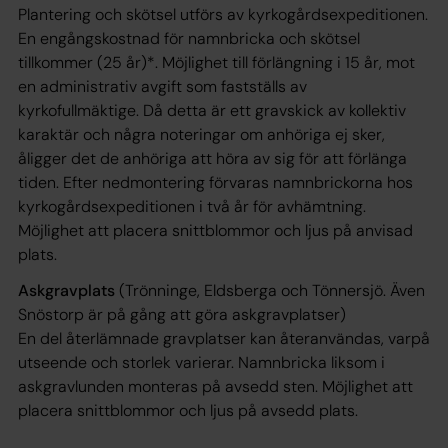
Plantering och skötsel utförs av kyrkogårdsexpeditionen.
En engångskostnad för namnbricka och skötsel
tillkommer (25 år)*. Möjlighet till förlängning i 15 år, mot
en administrativ avgift som fastställs av
kyrkofullmäktige. Då detta är ett gravskick av kollektiv
karaktär och några noteringar om anhöriga ej sker,
åligger det de anhöriga att höra av sig för att förlänga
tiden. Efter nedmontering förvaras namnbrickorna hos
kyrkogårdsexpeditionen i två år för avhämtning.
Möjlighet att placera snittblommor och ljus på anvisad
plats.
Askgravplats
(Trönninge, Eldsberga och Tönnersjö. Även
Snöstorp är på gång att göra askgravplatser)
En del återlämnade gravplatser kan återanvändas, varpå
utseende och storlek varierar. Namnbricka liksom i
askgravlunden monteras på avsedd sten. Möjlighet att
placera snittblommor och ljus på avsedd plats.