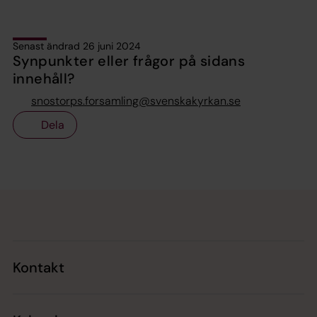
Senast ändrad 26 juni 2024
Synpunkter eller frågor på sidans
innehåll?
snostorps.forsamling@svenskakyrkan.se
Dela
Tillbaka till toppen
Tillbaka till innehållet
Kontakt