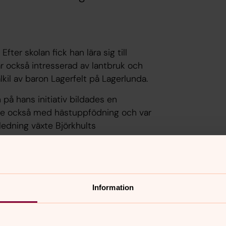
fter skolan fick han lära sig till
r också intresserad av lantbruk och
kil av baron Lagerfelt på Lagerlunda.
 på hans initiativ bildades en
ade också med hästuppfödning och var
ledning växte Björkhults
.
 Han var aktiv baptist och medlem i
 en söndagsskola och en
Information
sammans tolv barn.