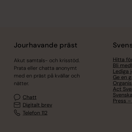
Jourhavande präst
Svens
Hitta f
Akut samtals- och krisstöd.
Bli med
Prata eller chatta anonymt
Lediga 
med en präst på kvällar och
Ge en g
Organis
nätter.
Act Sve
Svenska
Chatt
Press – 
Digitalt brev
Telefon 112