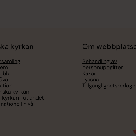
ka kyrkan
Om webbplats
örsamling
Behandling av
lem
personuppgifter
jobb
Kakor
åva
Lyssna
ation
Tillgänglighetsredogö
nska kyrkan
 kyrkan i utlandet
nationell nivå