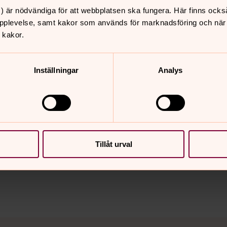
lut när han stångades ihjäl av en tjur på
) är nödvändiga för att webbplatsen ska fungera. Här finns ocks
ravstenen är av röd granit och Karl
pplevelse, samt kakor som används för marknadsföring och när vi
 kakor.
v sonen Josef Bolling. Läs den
här
.
Inställningar
Analys
nnehåll?
Tillåt urval