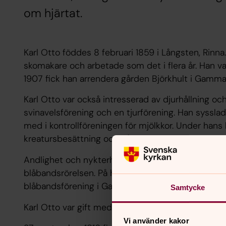
om hjärtat.
Karl Otto föddes 8 februari 1859 i Långsten, Rinna. E
skomakare och arbetade som det i flera år. Han va
1907 fick han arrendera gården Björkhult i Gammal
Karl Otto var också intresserad av djurhållning och
svinavelsförening och en tjurförening. Han syssl
med i kontrollföreningen för mjölkkor. Under hans 
kreatursbesättning och gårdens avkastning ökade
Andlighet och nykterhet var viktiga för Karl Otto.
blåbandsrörelsen. På hans initiativ startade både
blåbandsförening i Gammalkil.
Samtycke
Karl Otto var gift med Mathilda och de hade till
Vi använder kakor