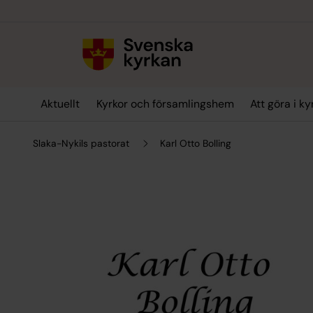
Till innehållet
Till undermeny
Aktuellt
Kyrkor och församlingshem
Att göra i k
Slaka-Nykils pastorat
Karl Otto Bolling