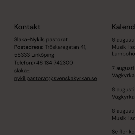
Kontakt
Kalend
Slaka-Nykils pastorat
6 augusti
Postadress:
Tröskaregatan 41,
Musik i s
Lamboho
58333 Linköping
Telefon:
+46 134 742300
7 augusti
slaka-
Vägkyrka,
nykil.pastorat@svenskakyrkan.se
8 augusti
Vägkyrka,
8 augusti
Musik i s
Se fler 