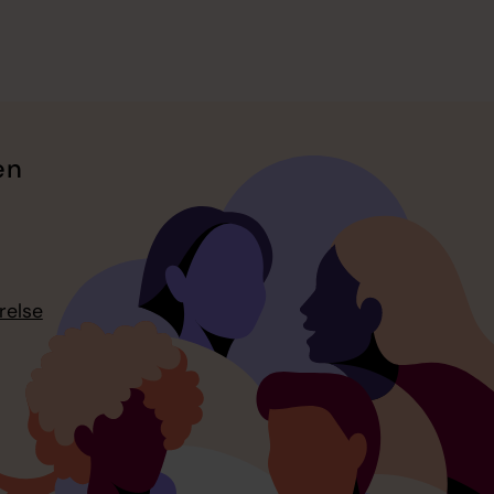
en
relse