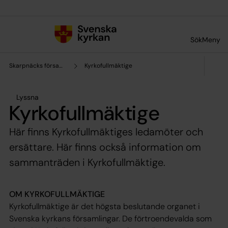
Till innehållet
Till undermeny
Sök
Meny
Skarpnäcks församling
Kyrkofullmäktige
Lyssna
Kyrkofullmäktige
Här finns Kyrkofullmäktiges ledamöter och
ersättare. Här finns också information om
sammanträden i Kyrkofullmäktige.
OM KYRKOFULLMÄKTIGE
Kyrkofullmäktige är det högsta beslutande organet i
Svenska kyrkans församlingar. De förtroendevalda som