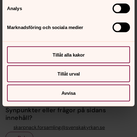
4 mandat
Analys
ORDINARIE
Elis Bäckström
Marknadsföring och sociala medier
Lars Gonzales Carlson
Eva Pettersson
Kristina Lindmark
Tillåt alla kakor
ERSÄTTARE
Anders Lindmark
Helén Knutes Nyqvist
Tillåt urval
Avvisa
Senast ändrad 12 juni 2026
Synpunkter eller frågor på sidans
innehåll?
skarpnack.forsamling@svenskakyrkan.se