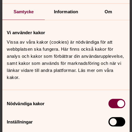
Annika Cullberg
Mikael Zackrisson
Samtycke
Information
Om
Inger Nilsson
Stefan Sjölander
Vi använder kakor
Vivianne Jansson
Vissa av våra kakor (cookies) är nödvändiga för att
ERSÄTTARE
webbplatsen ska fungera. Här finns också kakor för
Stefan Gadd Dahlgren
analys och kakor som förbättrar din användarupplevelse,
Anna Malmqvist
samt kakor som används för marknadsföring och när vi
Mikael Brundin
länkar vidare till andra plattformar. Läs mer om våra
kakor.
De Gröna i Svenska kyrkan (DGISVK)
5 mandat (varav 4 obesatta)
Samtyckesval
ORDINARIE
Nödvändiga kakor
Lukas Romson
Inställningar
Politiskt obundna i Svenska Kyrkan (POSK)