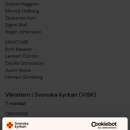
Svante Haggren
Monica Hallberg
Zackarias Hort
Signe Wolf
Roger Johansson
ERSÄTTARE
Britt Klasson
Lennart Öström
Cecilia Göransson
Justin Rupia
Lennart Grönberg
Vänstern i Svenska kyrkan (VISK)
7 mandat
ORDINARIE
Judith Chrystal
Peter Olovsson