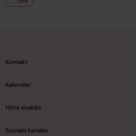
Dela
Tillbaka till toppen
Tillbaka till innehållet
Kontakt
Kalender
Hitta snabbt
Sociala kanaler