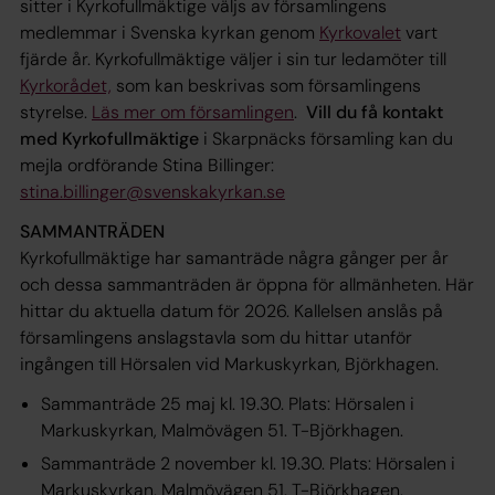
sitter i Kyrkofullmäktige väljs av församlingens
medlemmar i Svenska kyrkan genom
Kyrkovalet
vart
fjärde år. Kyrkofullmäktige väljer i sin tur ledamöter till
Kyrkorådet,
som kan beskrivas som församlingens
styrelse.
Läs mer om församlingen
.
Vill du få kontakt
med Kyrkofullmäktige
i Skarpnäcks församling kan du
mejla ordförande Stina Billinger:
stina.billinger@svenskakyrkan.se
SAMMANTRÄDEN
Kyrkofullmäktige har samanträde några gånger per år
och dessa sammanträden är öppna för allmänheten. Här
hittar du aktuella datum för 2026. Kallelsen anslås på
församlingens anslagstavla som du hittar utanför
ingången till Hörsalen vid Markuskyrkan, Björkhagen.
Sammanträde 25 maj kl. 19.30. Plats: Hörsalen i
Markuskyrkan, Malmövägen 51. T-Björkhagen.
Sammanträde 2 november kl. 19.30. Plats: Hörsalen i
Markuskyrkan, Malmövägen 51. T-Björkhagen.