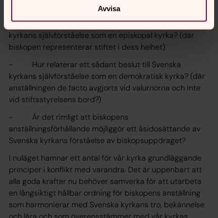
tre frågor:
Avvisa
- Hur relaterar ett sådant beslut till Svenska
kyrkans självförståelse som en episkopal kyrka? (där
biskopen representerar stiftet i dess helhet)
- Hur relaterar ett sådant beslut till Svenska
kyrkans självförståelse som en demokratisk kyrka? (där
anställningen de facto avgjorts vid valurnorna och inte
vid stiftsstyrelsens bord?)
- Är det rimligt att biskopens
anställningsförhållande möjliggör ett åsidosättande av
Svenska kyrkans förståelse av biskopsuppdraget?
I nuläget hamnar ett antal för vår kyrka grundläggande
principer i konflikt med varandra. Det är uppenbart att
alla goda krafter nu behöver samverka för att utarbeta
en långsiktigt hållbar ordning för biskopens anställning
som harmonierar med Svenska kyrkans tro, bekännelse
och lära och som överensstämmer med vår kyrkas