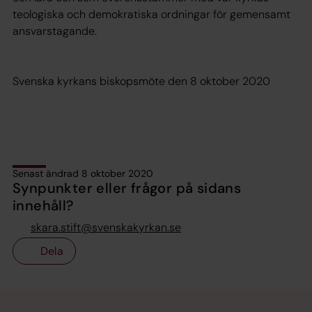
teologiska och demokratiska ordningar för gemensamt
ansvarstagande.
Svenska kyrkans biskopsmöte den 8 oktober 2020
Senast ändrad 8 oktober 2020
Synpunkter eller frågor på sidans
innehåll?
skara.stift@svenskakyrkan.se
Dela
Tillbaka till toppen
Tillbaka till innehållet