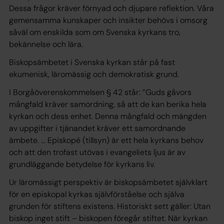
Dessa frågor kräver förnyad och djupare reflektion. Våra
gemensamma kunskaper och insikter behövs i omsorg
såväl om enskilda som om Svenska kyrkans tro,
bekännelse och lära.
Biskopsämbetet i Svenska kyrkan står på fast
ekumenisk, läromässig och demokratisk grund.
I Borgåöverenskommelsen § 42 står: ”Guds gåvors
mångfald kräver samordning, så att de kan berika hela
kyrkan och dess enhet. Denna mångfald och mängden
av uppgifter i tjänandet kräver ett samordnande
ämbete. … Episkopé (tillsyn) är ett hela kyrkans behov
och att den trofast utövas i evangeliets ljus är av
grundläggande betydelse för kyrkans liv.
Ur läromässigt perspektiv är biskopsämbetet självklart
för en episkopal kyrkas självförståelse och själva
grunden för stiftens existens. Historiskt sett gäller: Utan
biskop inget stift – biskopen föregår stiftet. När kyrkan