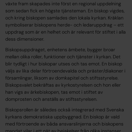
växte fram skapades inte först en regional uppdelning
som sedan fick en högste tjänsteman. En biskop vigdes,
och kring biskopen samlades den lokala kyrkan. Kräklan
symboliserar biskopens herde- och ledaruppdrag – ett
uppdrag som är en helhet och är relevant för stiftet i alla
dess dimensioner.
Biskopsuppdraget, enhetens ämbete, bygger broar
mellan olika roller, funktioner och tjänster i kyrkan. Det
blir tydligt i hur biskopar utses och tas emot. En biskop
väljs av lika delar förtroendevalda och präster/diakoner i
församlingar, liksom av domkapitel och stiftsstyrelse.
Biskopsvalet bekräftas av kyrkostyrelsen och hon eller
han vigs av ärkebiskopen, tas emot i stiftet av
domprosten och anställs av stiftsstyrelsen.
Biskopsrollen är således också integrerad med Svenska
kyrkans demokratiska uppbyggnad. En biskop är vald
med förtroende av båda ansvarslinjerna och biskopens
mandat vilar i ett nät av bejakelser från olika instanser.