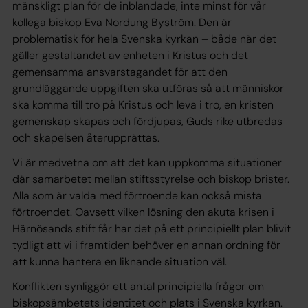
mänskligt plan för de inblandade, inte minst för vår
kollega biskop Eva Nordung Byström. Den är
problematisk för hela Svenska kyrkan – både när det
gäller gestaltandet av enheten i Kristus och det
gemensamma ansvarstagandet för att den
grundläggande uppgiften ska utföras så att människor
ska komma till tro på Kristus och leva i tro, en kristen
gemenskap skapas och fördjupas, Guds rike utbredas
och skapelsen återupprättas.
Vi är medvetna om att det kan uppkomma situationer
där samarbetet mellan stiftsstyrelse och biskop brister.
Alla som är valda med förtroende kan också mista
förtroendet. Oavsett vilken lösning den akuta krisen i
Härnösands stift får har det på ett principiellt plan blivit
tydligt att vi i framtiden behöver en annan ordning för
att kunna hantera en liknande situation väl.
Konflikten synliggör ett antal principiella frågor om
biskopsämbetets identitet och plats i Svenska kyrkan.