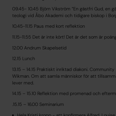
09.45- 10.45 Björn Vikström ”En gästfri Gud, en gä
teologi vid Åbo Akademi och tidigare biskop i Borg
10.45-11.15 Paus med kort reflektion
11.15-11.55 Det är inte kört! Det är det som är poä
12.00 Andrum Skapelsetid
12.15 Lunch
13.15 – 14.15 Praktiskt inriktad diakoni. Communi
Wikman. Om att samla människor för att tillsamm
lever med.
14.15 – 15.10 Reflektion med promenad och efter
.15.15 – 16.00 Seminarium
Hela Kristi kropp - att konfirmera Alfred. Louise