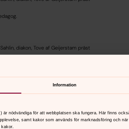
pedagog.
 Sahlin, diakon, Tove af Geijerstam präst
pedagog.
Information
de som önskar
) är nödvändiga för att webbplatsen ska fungera. Här finns ocks
pplevelse, samt kakor som används för marknadsföring och när vi
 kakor.