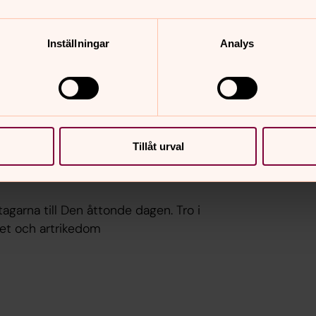
Inställningar
Analys
 församlingen kan vara en rekryterande
Tillåt urval
vtagarna till Den åttonde dagen. Tro i
atet och artrikedom