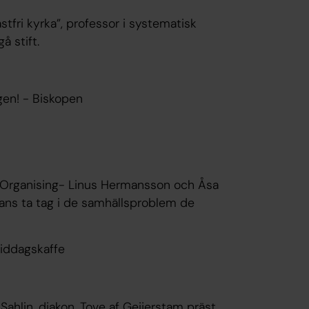
stfri kyrka”, professor i systematisk
å stift.
ngen! - Biskopen
ty Organising- Linus Hermansson och Åsa
ans ta tag i de samhällsproblem de
middagskaffe
 Sahlin, diakon, Tove af Geijerstam präst