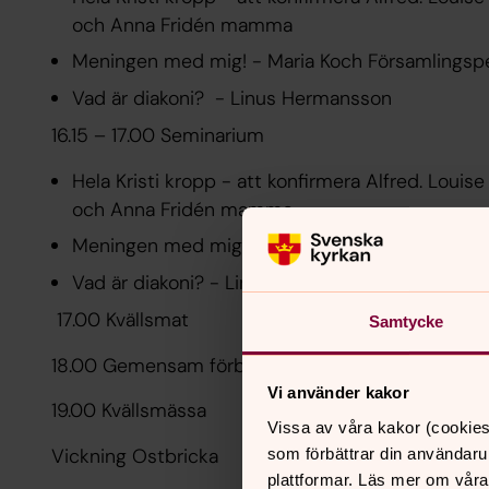
och Anna Fridén mamma
Meningen med mig! - Maria Koch Församlings
Vad är diakoni? - Linus Hermansson
16.15 – 17.00 Seminarium
Hela Kristi kropp - att konfirmera Alfred. Louise
och Anna Fridén mamma.
Meningen med mig! - Maria Koch, församlings
Vad är diakoni? - Linus Hermansson
17.00 Kvällsmat
Samtycke
18.00 Gemensam förberedelse inför mässan för 
Vi använder kakor
19.00 Kvällsmässa
Vissa av våra kakor (cookies
Vickning Ostbricka
som förbättrar din användaru
plattformar. Läs mer om våra