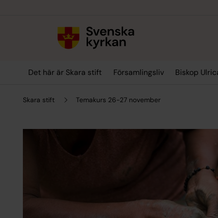
Till innehållet
Till undermeny
Det här är Skara stift
Församlingsliv
Biskop Ulric
Skara stift
Temakurs 26-27 november