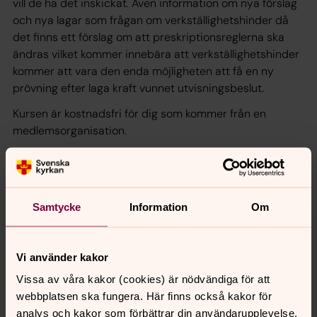
vill de ha det inskickat. Även information om nya förslag
och nya lagar som frågan om verkställighetshinder då
det finns ett förslag om att preskriptionsreglerna ska
ändras vilket kommer innebära att verkställighetshinder
kommer att vara den enda möjligheten att få en ny
prövning efter laga kraft vunnet utvisningsbeslut.
Kursen är kostnadsfri för dig som kommer från en
medlemsorganisation.
Medlemsorganisationer i Föreningen juridisk rådgivning:
Göteborgs stift, Skara stift, Räddningsmissionen,
Göteborgs Stadsmission och ett antal pastorat och
församlingar.
Samtycke
Information
Om
Vi använder kakor
Vissa av våra kakor (cookies) är nödvändiga för att
webbplatsen ska fungera. Här finns också kakor för
analys och kakor som förbättrar din användarupplevelse,