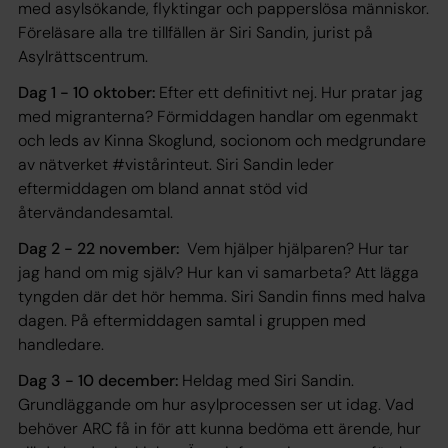
med asylsökande, flyktingar och papperslösa människor.
Föreläsare alla tre tillfällen är Siri Sandin, jurist på
Asylrättscentrum.
Dag 1 - 10 oktober:
Efter ett definitivt nej. Hur pratar jag
med migranterna? Förmiddagen handlar om egenmakt
och leds av Kinna Skoglund, socionom och medgrundare
av nätverket #vistårinteut. Siri Sandin leder
eftermiddagen om bland annat stöd vid
återvändandesamtal.
Dag 2 - 22 november:
Vem hjälper hjälparen? Hur tar
jag hand om mig själv? Hur kan vi samarbeta? Att lägga
tyngden där det hör hemma. Siri Sandin finns med halva
dagen. På eftermiddagen samtal i gruppen med
handledare.
Dag 3 - 10 december:
Heldag med Siri Sandin.
Grundläggande om hur asylprocessen ser ut idag. Vad
behöver ARC få in för att kunna bedöma ett ärende, hur