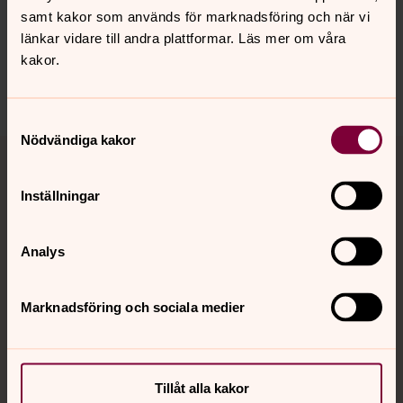
Synpunkter eller frågor på sidans
samt kakor som används för marknadsföring och när vi
innehåll?
länkar vidare till andra plattformar. Läs mer om våra
skara.stift@svenskakyrkan.se
kakor.
Dela
Samtyckesval
Nödvändiga kakor
Tillbaka till toppen
Tillbaka till innehållet
Inställningar
Kontakt
Analys
Kalender
Marknadsföring och sociala medier
Hitta snabbt
Tillåt alla kakor