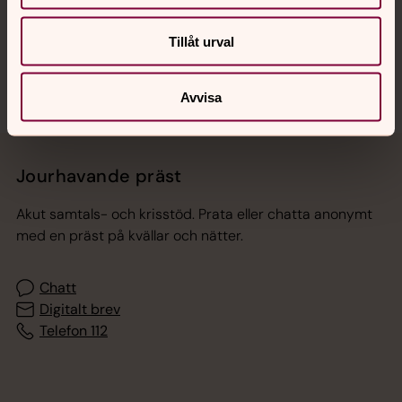
Sociala kanaler
Tillåt urval
Avvisa
Jourhavande präst
Akut samtals- och krisstöd. Prata eller chatta anonymt
med en präst på kvällar och nätter.
Chatt
Digitalt brev
Telefon 112