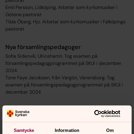
pastorat
Emil Persson, Lidköping. Arbetar som kyrkomusiker i
Götene pastorat
Tilda Öberg, Hjo. Arbetar som kyrkomusiker i Falköpings
pastorat
Nya församlingspedagoger
Sofia Sidenvik, Ulricehamn. Tog examen på
församlingspedagogprogrammet på SKUI i december
2024
Tone Faye Jacobsen, från Vargön, Vänersborg. Tog
examen på församlingspedagogprogrammet på SKUI i
december 2024
Nya diakoner
Catharina Nordh, Dalsjöfors utanför Borås. Ska arbeta
som diakon i Borås pastorat.
Samtycke
Information
Om
Helena Almfors, Habo. Ska arbeta som diakon i