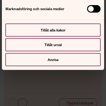
Marknadsföring och sociala medier
Tillåt alla kakor
Tillåt urval
Bild 1 av 9
Foto: Josefin Roos
En glädjens dag!
Avvisa
Bild 
Emil
bisk
Byrlé
Öppna bildspel