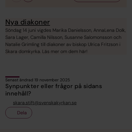
Nya diakoner
Söndag 14 juni vigdes Marika Danielsson, AnnaLena Dolk,
Sara Lager, Camilla Nilsson, Susanne Salomonsson och
Natalie Grimling till diakoner av biskop Ulrica Fritzson i
Skara domkyrka. Läs mer om dem här!
Senast ändrad 19 november 2025
Synpunkter eller frågor på sidans
innehåll?
skara.stift@svenskakyrkan.se
Dela
Tillbaka till toppen
Tillbaka till innehållet