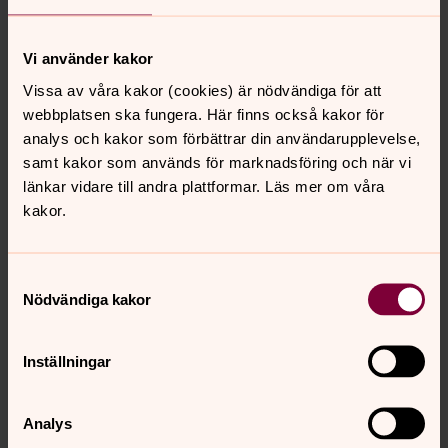
Tidaholms pastorat.
Anna Stillner, Od utanför Herrljunga. Ska arbeta som
Vi använder kakor
diakon i Herrljungabygdens församling.
Vissa av våra kakor (cookies) är nödvändiga för att
Sofia Melin, Sparsör utanför Borås. Ska arbeta som
webbplatsen ska fungera. Här finns också kakor för
diakon i Borås pastorat.
analys och kakor som förbättrar din användarupplevelse,
Ulrika Lindgren, Sjömarken utanför Borås. Ska tjänstgöra
samt kakor som används för marknadsföring och när vi
som diakon i Fristad församling.
länkar vidare till andra plattformar. Läs mer om våra
kakor.
Ny präst
Daniel Avaheden, Ulricehamn. Kommer arbeta första året
Samtyckesval
som präst i Ulricehamns pastorat
Nödvändiga kakor
Inställningar
Analys