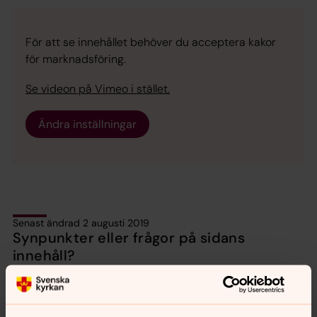
För att se innehållet behöver du acceptera kakor
för marknadsföring.
Se videon på Vimeo i stället.
Ändra inställningar
Senast ändrad 2 augusti 2019
Synpunkter eller frågor på sidans
innehåll?
skara.stift@svenskakyrkan.se
Dela