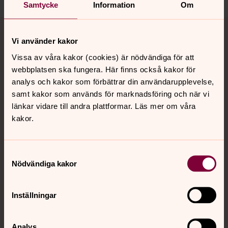
Samtycke
Information
Om
Tillbaka till toppen
Tillbaka till innehållet
Vi använder kakor
Vissa av våra kakor (cookies) är nödvändiga för att
webbplatsen ska fungera. Här finns också kakor för
Kontakt
analys och kakor som förbättrar din användarupplevelse,
samt kakor som används för marknadsföring och när vi
länkar vidare till andra plattformar. Läs mer om våra
Kalender
kakor.
Hitta snabbt
Samtyckesval
Nödvändiga kakor
Sociala kanaler
Inställningar
Analys