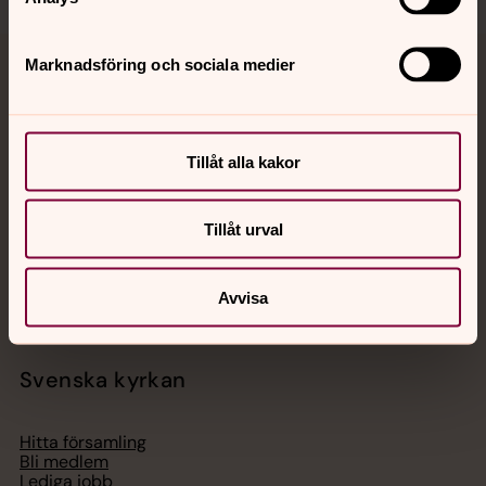
Marknadsföring och sociala medier
Jourhavande präst
Akut samtals- och krisstöd. Prata eller chatta anonymt
med en präst på kvällar och nätter.
Tillåt alla kakor
Chatt
Tillåt urval
Digitalt brev
Telefon 112
Avvisa
Svenska kyrkan
Hitta församling
Bli medlem
Lediga jobb