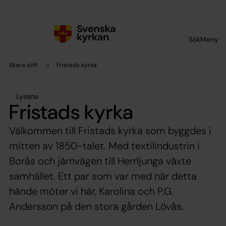
Till innehållet
Till undermeny
Sök
Meny
Skara stift
Fristads kyrka
Lyssna
Fristads kyrka
Välkommen till Fristads kyrka som byggdes i
mitten av 1850-talet. Med textilindustrin i
Borås och järnvägen till Herrljunga växte
samhället. Ett par som var med när detta
hände möter vi här, Karolina och P.G.
Andersson på den stora gården Lövås.