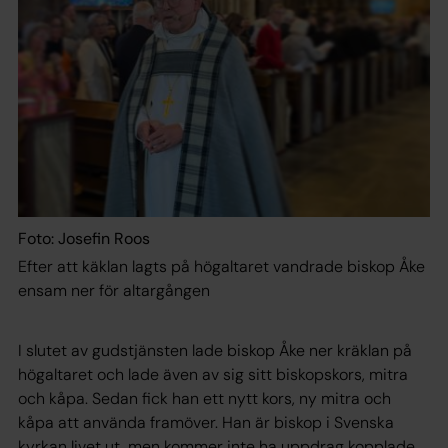
Foto: Josefin Roos
Efter att käklan lagts på högaltaret vandrade biskop Åke
ensam ner för altargången
I slutet av gudstjänsten lade biskop Åke ner kräklan på
högaltaret och lade även av sig sitt biskopskors, mitra
och kåpa. Sedan fick han ett nytt kors, ny mitra och
kåpa att använda framöver. Han är biskop i Svenska
kyrkan livet ut, men kommer inte ha uppdrag kopplade