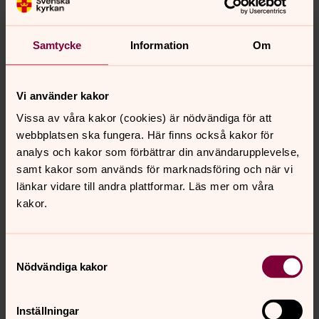
Samtycke
Information
Om
Foto: Josefin Roos
Vi använder kakor
Efter gudstjänsten var det kakbuffe och mingel utanför
kyrkan
Vissa av våra kakor (cookies) är nödvändiga för att
webbplatsen ska fungera. Här finns också kakor för
analys och kakor som förbättrar din användarupplevelse,
samt kakor som används för marknadsföring och när vi
länkar vidare till andra plattformar. Läs mer om våra
kakor.
Samtyckesval
Nödvändiga kakor
Inställningar