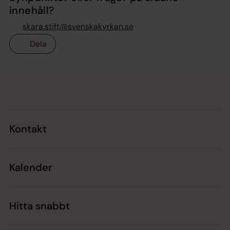
innehåll?
skara.stift@svenskakyrkan.se
Dela
Tillbaka till toppen
Tillbaka till innehållet
Kontakt
Kalender
Hitta snabbt