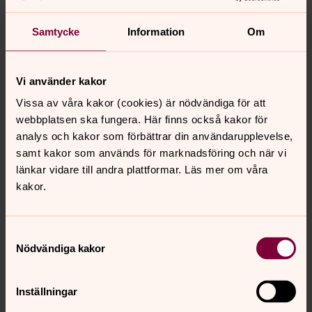
Tisdagsluncherna i församlingshemmet i Zürich är en
trevlig tradition som vi värnar om. Det ger oss tillfälle att
Samtycke
Information
Om
träffas och trivas med nya och gamla vänner över något
gott att äta och dricka. Ofta turas vi om med att
organisera så fundera gärna över om du kan tänka dig
Vi använder kakor
att vara värdinna vid något tillfälle.
Vissa av våra kakor (cookies) är nödvändiga för att
webbplatsen ska fungera. Här finns också kakor för
Planerade luncher i Zürich hösten 2022
analys och kakor som förbättrar din användarupplevelse,
samt kakor som används för marknadsföring och när vi
13:e september
länkar vidare till andra plattformar. Läs mer om våra
11:e oktober
kakor.
8:e november
13:e december, Jullunch
Samtyckesval
Nödvändiga kakor
Inställningar