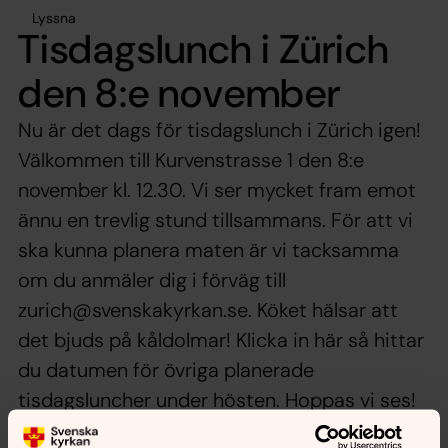
Lyssna
Tisdagslunch i Zürich
den 8:e november
Nu är det dags för tisdagslunch i Zürich igen!
Välkommen till Kurvenstrasse 1 den 8:e
november kl. 12.30. Vi ser mycket fram emot
ännu en trevlig stund tillsammans. För att vi
ska kunna planera maten är vi tacksamma
om du anmäler dig i förväg till
zurich@svenskakyrkan.se. Köket hälsar att
det bjuds på kåldolmar! Klicka in här så hittar
du datumen för övriga planerade
tisdagsluncher under hösten. Hoppas vi ses!