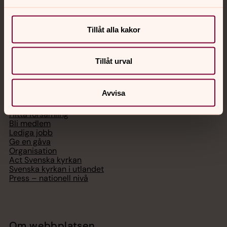
Chatt
Digitalt brev
Tillåt alla kakor
Telefon 112
Tillåt urval
Svenska kyrkan
Avvisa
Hitta församling
Bli medlem
Lediga jobb
Ge en gåva
Organisation
Act Svenska kyrkan
Svenska kyrkan i utlandet
Press – nationell nivå
Om webbplatsen