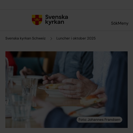
Till innehållet
Till undermeny
Sök
Meny
Svenska kyrkan Schweiz
Luncher i oktober 2025