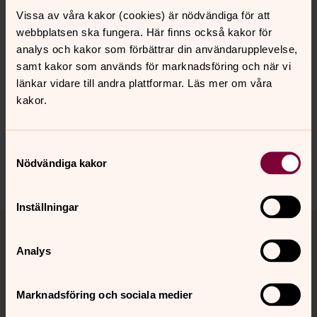
Anmälan till Cecilia Gharaibeh:
Vissa av våra kakor (cookies) är nödvändiga för att
cecilia.gharaibeh@svenskakyrkan.se
/ 079 838 78 05
webbplatsen ska fungera. Här finns också kakor för
analys och kakor som förbättrar din användarupplevelse,
samt kakor som används för marknadsföring och när vi
Luncherna är öppna för alla! Välkommen!
länkar vidare till andra plattformar. Läs mer om våra
kakor.
Samtyckesval
Senast ändrad 1 oktober 2025
Nödvändiga kakor
Dela
Inställningar
Tillbaka till toppen
Tillbaka till innehållet
Jourhavande präst
Analys
Akut samtals- och krisstöd. Prata eller chatta anonymt
med en präst på kvällar och nätter.
Marknadsföring och sociala medier