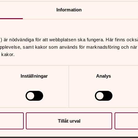
strasse 273 mellan den 25
Information
) är nödvändiga för att webbplatsen ska fungera. Här finns ocks
livsmedel och godis från Sverige. Dessutom
pplevelse, samt kakor som används för marknadsföring och när vi
a populära smörgåstårtor. Beställ gärna
 kakor.
2 111 61.
Inställningar
Analys
n Laufenstrasse)
Tillåt urval
l Heiligeistkirche eller 10 och 11 till