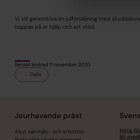
Vi vill genomföra en julförsäljning med skyddskon
hoppas på er hjälp och ert stöd.
Senast ändrad 11 november 2020
Dela
Tillbaka till toppen
Tillbaka till innehållet
Jourhavande präst
Svens
Hitta f
Akut samtals- och krisstöd.
Bli med
Prata eller chatta anonymt