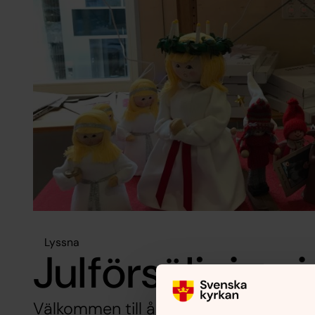
Lyssna
Julförsäljning i
Välkommen till årets lite annorlunda jul