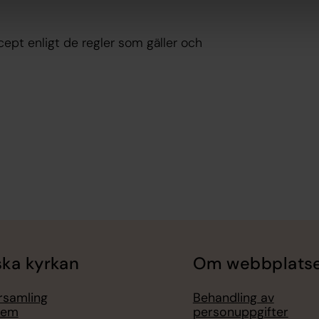
cept enligt de regler som gäller och
ka kyrkan
Om webbplats
örsamling
Behandling av
lem
personuppgifter