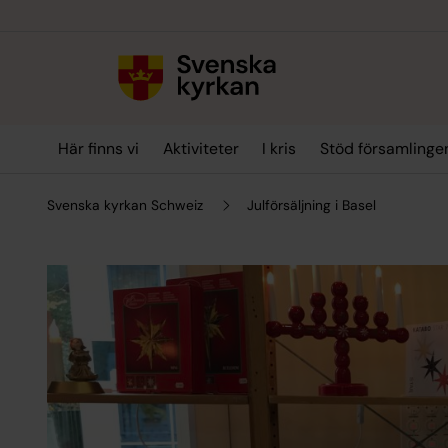
Till innehållet
Till undermeny
Här finns vi
Aktiviteter
I kris
Stöd församlinge
Svenska kyrkan Schweiz
Julförsäljning i Basel