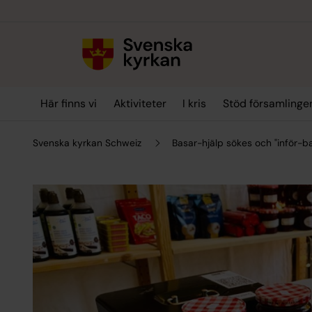
Till innehållet
Till undermeny
Här finns vi
Aktiviteter
I kris
Stöd församlinge
Svenska kyrkan Schweiz
Basar-hjälp sökes och "inför-b