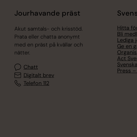
Jourhavande präst
Svens
Hitta f
Akut samtals- och krisstöd.
Bli med
Prata eller chatta anonymt
Lediga 
med en präst på kvällar och
Ge en g
Organis
nätter.
Act Sve
Svenska
Chatt
Press – 
Digitalt brev
Telefon 112