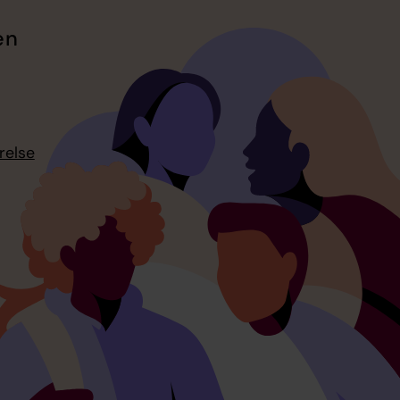
en
relse