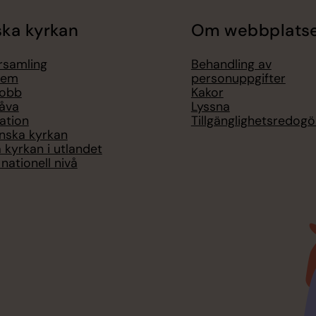
ka kyrkan
Om webbplats
örsamling
Behandling av
lem
personuppgifter
jobb
Kakor
åva
Lyssna
ation
Tillgänglighetsredogö
nska kyrkan
 kyrkan i utlandet
nationell nivå