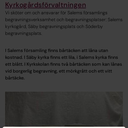
Kyrkogårdsförvaltningen
Vi sköter om och ansvarar för Salems församlings
begravningsverksamhet och begravningsplatser: Salems
kyrkogård, Säby begravningsplats och Söderby
begravningsplats.
I Salems församling finns bårtäcken att låna utan
kostnad. I Säby kyrka finns ett lila, i Salems kyrka finns
ett blått. I Kyrkskolan finns två bårtäcken som kan lånas
vid borgerlig begravning, ett mörkgrått och ett vitt
bårtäcke.