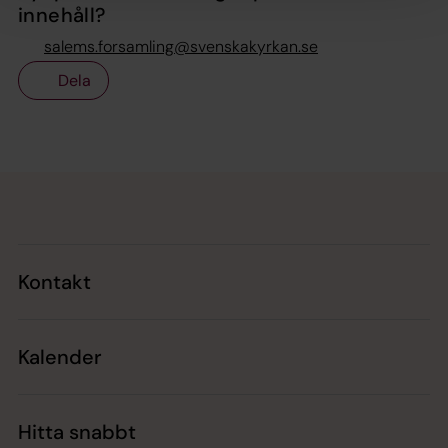
innehåll?
salems.forsamling@svenskakyrkan.se
Dela
Tillbaka till toppen
Tillbaka till innehållet
Kontakt
Kalender
Hitta snabbt