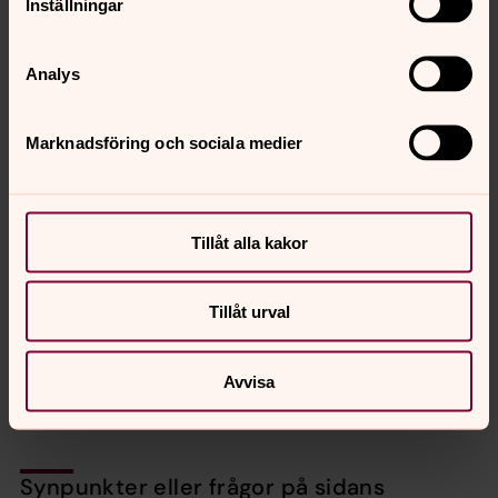
Inställningar
Analys
Marknadsföring och sociala medier
Bild 1 av 8
Bårtäcke i Säby kyrka
Tillåt alla kakor
Bild 
Bårt
Tillåt urval
Öppna bildspel
Avvisa
Synpunkter eller frågor på sidans