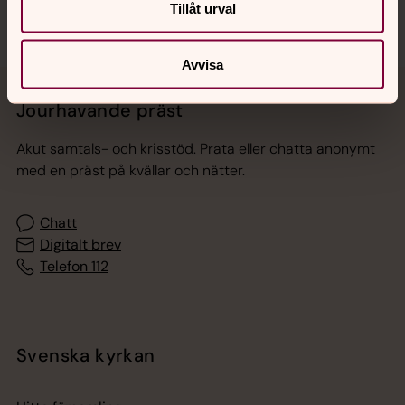
Tillåt urval
Avvisa
Jourhavande präst
Akut samtals- och krisstöd. Prata eller chatta anonymt
med en präst på kvällar och nätter.
Chatt
Digitalt brev
Telefon 112
Svenska kyrkan