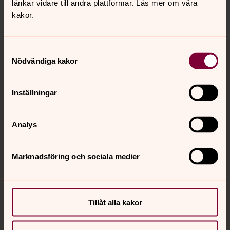
länkar vidare till andra plattformar. Läs mer om våra
Dela
kakor.
Tillbaka till toppen
Tillbaka till innehållet
Samtyckesval
Nödvändiga kakor
Inställningar
Kontakt
Analys
Kalender
Marknadsföring och sociala medier
Hitta snabbt
Tillåt alla kakor
Sociala kanaler