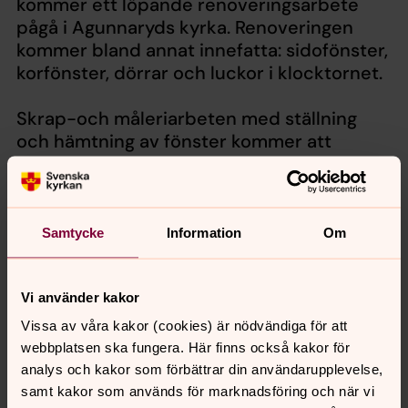
kommer ett löpande renoveringsarbete
pågå i Agunnaryds kyrka. Renoveringen
kommer bland annat innefatta: sidofönster,
korfönster, dörrar och luckor i klocktornet.
Skrap-och måleriarbeten med ställning
och hämtning av fönster kommer att
förekomma fortlöpande under
arbetsperioden. Vi hoppas att kyrko-och
kyrkogårdsbesökare har överseende med
detta.
Samtycke
Information
Om
Vi använder kakor
Vissa av våra kakor (cookies) är nödvändiga för att
Senast ändrad 11 november 2025
Synpunkter eller frågor på sidans
webbplatsen ska fungera. Här finns också kakor för
innehåll?
analys och kakor som förbättrar din användarupplevelse,
samt kakor som används för marknadsföring och när vi
ryssby.pastorat@svenskakyrkan.se