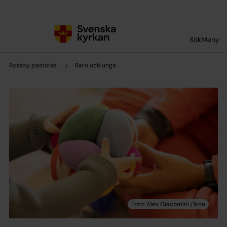
Till innehållet
Till undermeny
Sök
Meny
Ryssby pastorat
Barn och unga