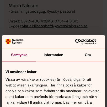
Maria Nilsson
Församlingspedagog, Ryssby pastorat
Direkt:
0372-400 43
SMS:
0734-413 615
Maria.Nilssonbafd@svenskakyrkan.se
E-post:
Samtycke
Information
Om
Senast ändrad 30 januari 2026
Synpunkter eller frågor på sidans
innehåll?
Vi använder kakor
ryssby.pastorat@svenskakyrkan.se
Vissa av våra kakor (cookies) är nödvändiga för att
Dela
webbplatsen ska fungera. Här finns också kakor för
analys och kakor som förbättrar din användarupplevelse,
samt kakor som används för marknadsföring och när vi
länkar vidare till andra plattformar. Läs mer om våra