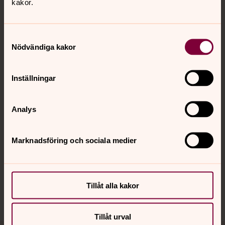
Tillbaka till toppen
Tillbaka till innehållet
kakor.
Samtyckesval
Nödvändiga kakor
Kontakt
Inställningar
Kalender
Analys
Hitta snabbt
Marknadsföring och sociala medier
Sociala kanaler
Tillåt alla kakor
Tillåt urval