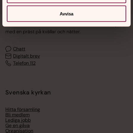
Jourhavande präst
Avvisa
Akut samtals- och krisstöd. Prata eller chatta anonymt
med en präst på kvällar och nätter.
Chatt
Digitalt brev
Telefon 112
Svenska kyrkan
Hitta församling
Bli medlem
Lediga jobb
Ge en gåva
Organisation