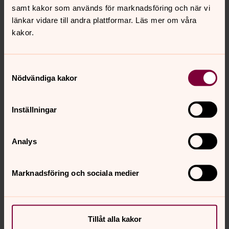
2025
samt kakor som används för marknadsföring och när vi
länkar vidare till andra plattformar. Läs mer om våra
Kl. 11.00 Musikgudstjänst i Agunnaryds
kakor.
kyrka.
Kyrkfika efteråt.
Samtyckesval
Nödvändiga kakor
Kl. 14.00 Musikgudstjänst i Ryssby kyrka.
Kafferep, trädgårdsinvigning och firande av
Inställningar
församlingshemmets 100 års-jubilieum.
Utställning: Året 1925 i Ryssby, Sverige och världen.
Analys
Kom gärna i tidstypiska kläder!
Marknadsföring och sociala medier
Kl. 16.00 Musikgudstjänst i Tutaryds kyrka.
Tillåt alla kakor
Kyrkfika efteråt.