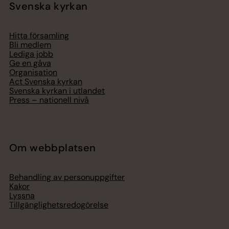
Svenska kyrkan
Hitta församling
Bli medlem
Lediga jobb
Ge en gåva
Organisation
Act Svenska kyrkan
Svenska kyrkan i utlandet
Press – nationell nivå
Om webbplatsen
Behandling av personuppgifter
Kakor
Lyssna
Tillgänglighetsredogörelse