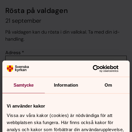
Rösta på valdagen
21 september
På valdagen kan du rösta i din vallokal. Ta med din id-
handling.
Adress
*
* Enligt folkbokföringen, inklusive hus- eller portnummer. Har du flyttat?
Använd den adress du var skriven på 15 augusti.
Samtycke
Information
Om
Hitta din vallokal
Vi använder kakor
Vissa av våra kakor (cookies) är nödvändiga för att
webbplatsen ska fungera. Här finns också kakor för
Gudstjänster söndag 21 september
analys och kakor som förbättrar din användarupplevelse,