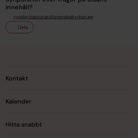
innehåll?
ryssby.pastorat@svenskakyrkan.se
Dela
Tillbaka till toppen
Tillbaka till innehållet
Kontakt
Kalender
Hitta snabbt