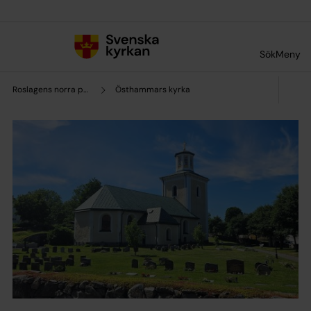
Till innehållet
Till undermeny
Sök
Meny
Roslagens norra pastorat
Östhammars kyrka