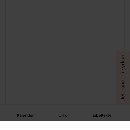
Kalender
Kyrkor
Bibeltexter