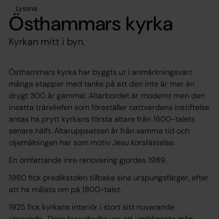
Lyssna
Östhammars kyrka
Kyrkan mitt i byn.
Östhammars kyrka har byggts ut i anmärkningsvärt
många etapper med tanke på att den inte är mer än
drygt 300 år gammal. Altarbordet är modernt men den
insatta träreliefen som föreställer nattvardens instiftelse
antas ha prytt kyrkans första altare från 1600-talets
senare hälft. Altaruppsatsen år från samma tid och
oljemålningen har som motiv Jesu korsfästelse.
En omfattande inre renovering gjordes 1989.
1960 fick predikstolen tillbaka sina urspungsfärger, efter
att ha målats om på 1800-talet.
1925 fick kyrkans interiör i stort sitt nuvarande
utseende. Dess huvudsyfte var att i möjligaste mån