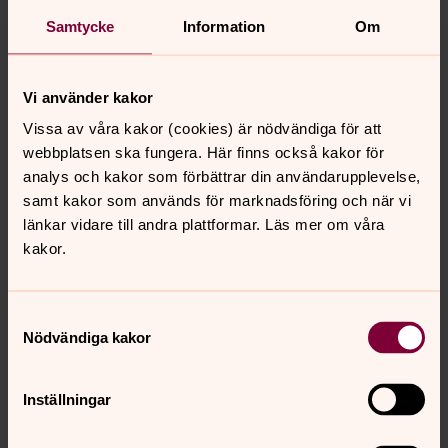
Samtycke
Information
Om
Eringsboda kyrka kl 15.00
Mässa med sånger från 50- och 60-talet, Gerda
Mattiasson, Eringsboda kyrkokör och Marina Thyborn.
Vi använder kakor
Välkommen till en stämningsfull mässa fylld med nostalgi
Vissa av våra kakor (cookies) är nödvändiga för att
och glädje! Vi bjuder på älskade klassiker i en varm och
webbplatsen ska fungera. Här finns också kakor för
musikalisk mässa.
analys och kakor som förbättrar din användarupplevelse,
Kallinge kyrka kl 15.00
samt kakor som används för marknadsföring och när vi
Mässa, Anna Svensson och Henrik Ström
länkar vidare till andra plattformar. Läs mer om våra
kakor.
Samtyckesval
Nödvändiga kakor
Senast ändrad 21 juli 2025
Synpunkter eller frågor på sidans
innehåll?
Inställningar
ronneby.pastorat@svenskakyrkan.se