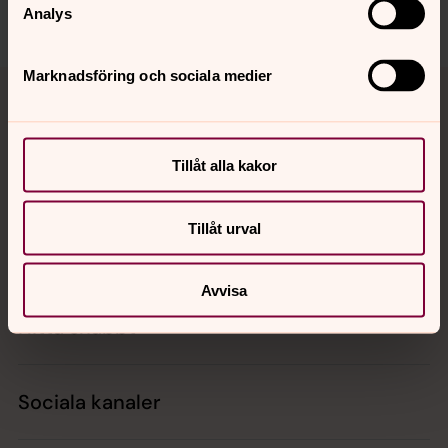
Dela
Analys
Tillbaka till toppen
Tillbaka till innehållet
Marknadsföring och sociala medier
Tillåt alla kakor
Kontakt
Tillåt urval
Kalender
Avvisa
Hitta snabbt
Sociala kanaler