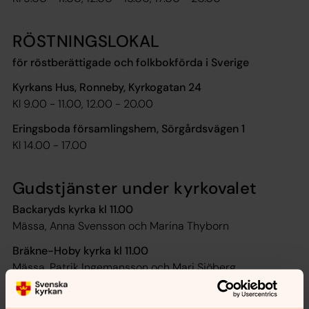
RÖSTNINGSLOKAL
för röstberättigade och folkbokförda i Sverige
Kyrkans Hus, Ronneby, Kyrkogatan 24
Kl 9.00 - 11.00, 12.00 - 20.00
Eringsboda församlingshem, Sörgårdsvägen 1
Kl 14.00 - 17.00
Gudstjänster under kyrkovalet
Backaryds kyrka kl 11.00
Mässa, Anna Svensson och Marina Thyborn
Bräkne-Hoby kyrka kl 11.00
Mässa, Patrik Ingemansson och Mari Sjöberg
Heliga Kors kyrka kl 11.00
Mässa, Gerda Mattiasson och Fredric Lindahl