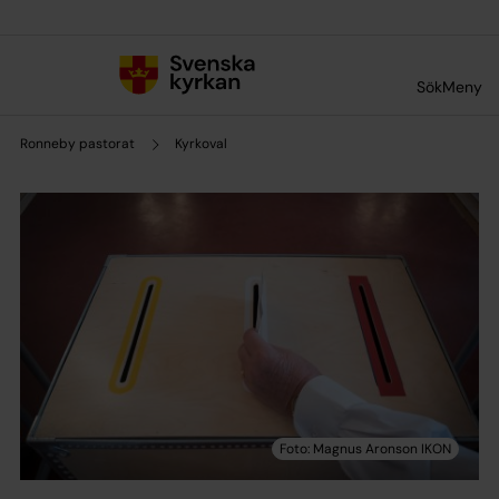
Till innehållet
Till undermeny
Sök
Meny
Ronneby pastorat
Kyrkoval