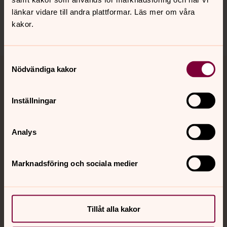
Sociala kanaler
länkar vidare till andra plattformar. Läs mer om våra
kakor.
Samtyckesval
Nödvändiga kakor
Jourhavande präst
Inställningar
Akut samtals- och krisstöd. Prata eller chatta anonymt
med en präst på kvällar och nätter.
Analys
Chatt
Digitalt brev
Marknadsföring och sociala medier
Telefon 112
Tillåt alla kakor
Svenska kyrkan