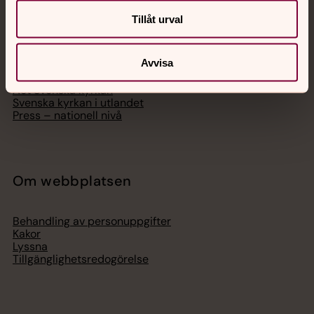
Tillåt urval
Hitta församling
Bli medlem
Lediga jobb
Avvisa
Ge en gåva
Organisation
Act Svenska kyrkan
Svenska kyrkan i utlandet
Press – nationell nivå
Om webbplatsen
Behandling av personuppgifter
Kakor
Lyssna
Tillgänglighetsredogörelse