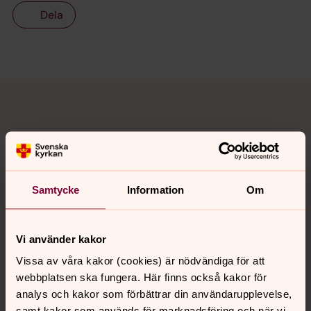
Dela
Tillbaka till toppen
Tillbaka till innehållet
Kontakt
Samtycke
Information
Om
Kalender
Vi använder kakor
Hitta snabbt
Vissa av våra kakor (cookies) är nödvändiga för att
webbplatsen ska fungera. Här finns också kakor för
analys och kakor som förbättrar din användarupplevelse,
samt kakor som används för marknadsföring och när vi