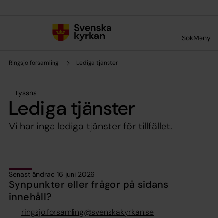
Till innehållet
Till undermeny
Sök
Meny
Ringsjö församling
Lediga tjänster
Lyssna
Lediga tjänster
Vi har inga lediga tjänster för tillfället.
Senast ändrad 16 juni 2026
Synpunkter eller frågor på sidans
innehåll?
ringsjo.forsamling@svenskakyrkan.se