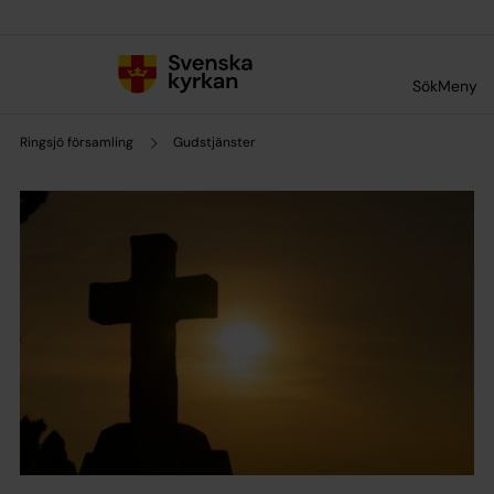
Till innehållet
Till undermeny
Sök
Meny
Ringsjö församling
Gudstjänster