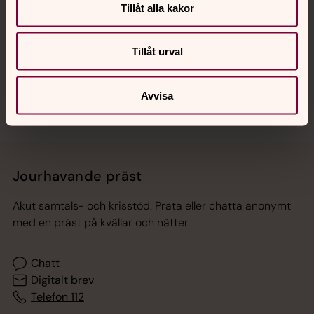
Tillåt alla kakor
Hitta snabbt
Tillåt urval
Sociala kanaler
Avvisa
Jourhavande präst
Akut samtals- och krisstöd. Prata eller chatta anonymt
med en präst på kvällar och nätter.
Chatt
Digitalt brev
Telefon 112