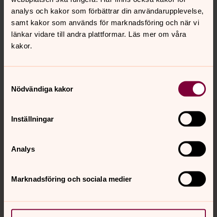
Senast ändrad 25 juni 2026
Synpunkter eller frågor på sidans
analys och kakor som förbättrar din användarupplevelse,
innehåll?
samt kakor som används för marknadsföring och när vi
länkar vidare till andra plattformar. Läs mer om våra
ringsjo.forsamling@svenskakyrkan.se
kakor.
Dela
Samtyckesval
Nödvändiga kakor
Tillbaka till toppen
Tillbaka till innehållet
Inställningar
Analys
Kontakt
Marknadsföring och sociala medier
Kalender