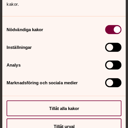
kakor.
Samtyckesval
Jourhavande präst
Nödvändiga kakor
Akut samtals- och krisstöd. Prata eller chatta anonymt
med en präst på kvällar och nätter.
Inställningar
Chatt
Analys
Digitalt brev
Telefon 112
Marknadsföring och sociala medier
Svenska kyrkan
Tillåt alla kakor
Hitta församling
Bli medlem
Tillåt urval