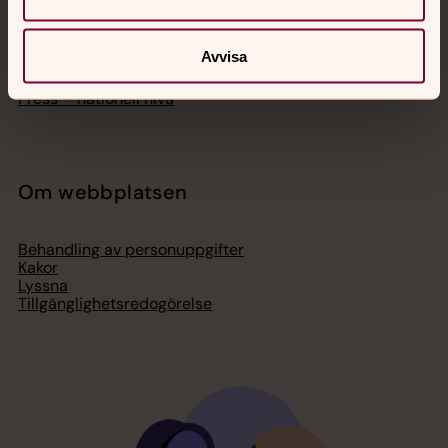
Lediga jobb
Ge en gåva
Organisation
Avvisa
Act Svenska kyrkan
Svenska kyrkan i utlandet
Press – nationell nivå
Om webbplatsen
Behandling av personuppgifter
Kakor
Lyssna
Tillgänglighetsredogörelse