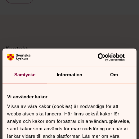
Tillbaka till toppen
Tillbaka till innehållet
Kontakt
Kalender
Samtycke
Information
Om
Hitta snabbt
Vi använder kakor
Vissa av våra kakor (cookies) är nödvändiga för att
webbplatsen ska fungera. Här finns också kakor för
Sociala kanaler
analys och kakor som förbättrar din användarupplevelse,
samt kakor som används för marknadsföring och när vi
länkar vidare till andra plattformar. Läs mer om våra