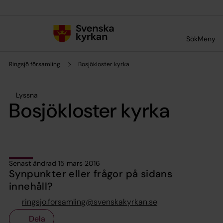
Till innehållet
Till undermeny
Sök
Meny
Ringsjö församling
Bosjökloster kyrka
Lyssna
Bosjökloster kyrka
Senast ändrad 15 mars 2016
Synpunkter eller frågor på sidans
innehåll?
ringsjo.forsamling@svenskakyrkan.se
Dela