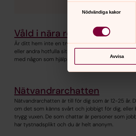
Samtyckesval
Nödvändiga kakor
Våld i nära relationer
Är ditt hem inte en trygg plats? Om du upplever fy
eller andra hotfulla situationer, kan du behöva akut
Avvisa
med någon som hjälper dig vidare.
Nätvandrarchatten
Nätvandrarchatten är till för dig som är 12-25 år.
om det som känns svårt och jobbigt för dig, elle
trygg vuxen. De som chattar är personer som jobba
har tystnadsplikt och du är helt anonym.