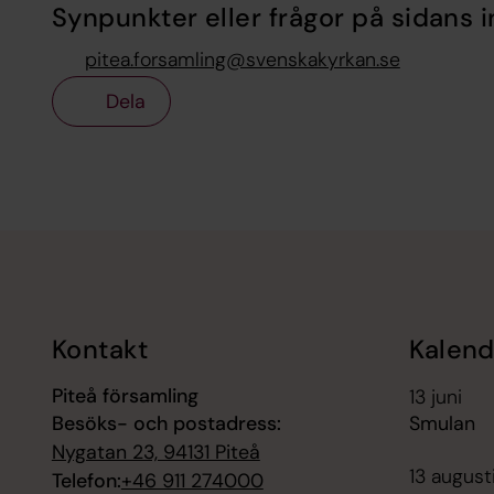
Synpunkter eller frågor på sidans i
pitea.forsamling@svenskakyrkan.se
Dela
Tillbaka till toppen
Tillbaka till innehållet
Kontakt
Kalend
Piteå församling
13 juni
Besöks- och postadress:
Smulan
Nygatan 23, 94131 Piteå
13 august
Telefon:
+46 911 274000