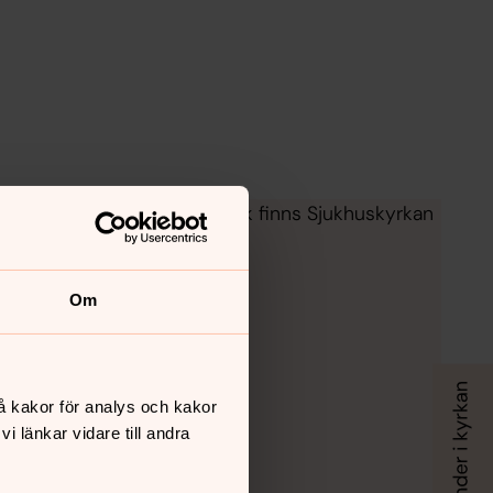
iden - vid avgörande ögonblick finns Sjukhuskyrkan
Om
å kakor för analys och kakor
 länkar vidare till andra