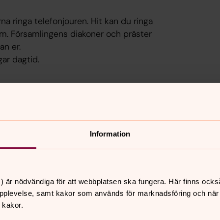
 ringa telefonjouren. Hit kan du ringa
sam. Församlingens diakoner och präster
an er.
ar dagtid.
talspartner vid livets tuffa frågor och omsorg för indiv
Information
) är nödvändiga för att webbplatsen ska fungera. Här finns ocks
pplevelse, samt kakor som används för marknadsföring och när vi
 kakor.