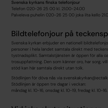
Svenska kyrkans finska telefonjour
Telefon 020-26 25 00 kl. 21.00-24.00
Palveleva puhelin 020-26 25 00 joka ilta kello 21
Bildtelefonjour på teckens
Svenska kyrkan erbjuder en nationell bildtelefonj
personer i hela landet samtala direkt med teckens
tystnadsplikt. Samtalstjänsten är öppen för alla oa
trosuppfattning. Den som känner oro, har sorg, vill
stöd kan här samtala direkt utan tolk.​
Stödlinjen för döva nås via svenskakyrkan@ectalk
Stödlinjen är öppen tre dagar i veckan:
måndag kl. 10-16, onsdag kl. 10-19, fredag kl. 10-16.