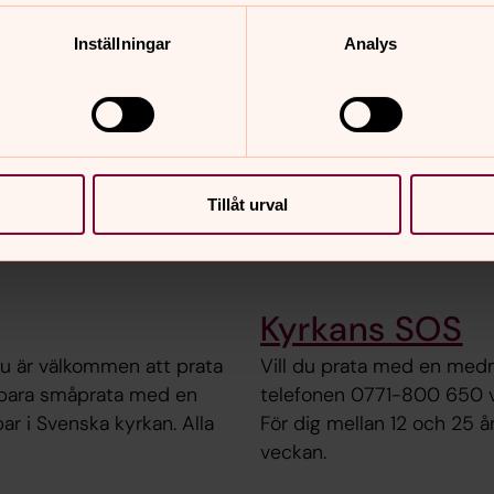
Inställningar
Analys
Stöd efter sex
siskt eller psykiskt våld,
Ingen har rätt att utnyttja
 hjälp eller få samtala
behov. Om du har blivit ut
Tillåt urval
kan du få stöd från någon 
landet.
Kyrkans SOS
 Du är välkommen att prata
Vill du prata med en medmä
r bara småprata med en
telefonen 0771-800 650 var
r i Svenska kyrkan. Alla
För dig mellan 12 och 25 år
veckan.