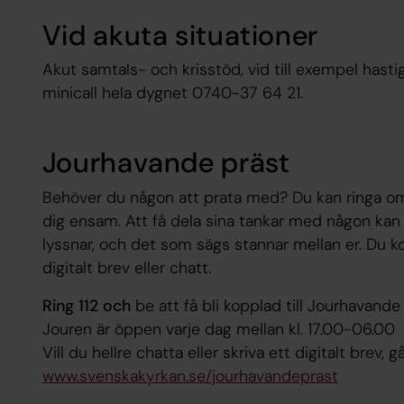
Vid akuta situationer
Akut samtals- och krisstöd, vid till exempel hastig
minicall hela dygnet 0740-37 64 21.
Jourhavande präst
Behöver du någon att prata med? Du kan ringa om d
dig ensam. Att få dela sina tankar med någon kan 
lyssnar, och det som sägs stannar mellan er. Du k
digitalt brev eller chatt.
Ring 112 och
be att få bli kopplad till Jourhavande 
Jouren är öppen varje dag mellan kl. 17.00-06.00
Vill du hellre chatta eller skriva ett digitalt brev, gå 
www.svenskakyrkan.se/jourhavandeprast