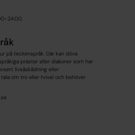
.00–24.00.
pråk
our på teckenspråk. Där kan döva
pråkiga präster eller diakoner som har
vsett livsåskådning eller
 tala om tro eller tvivel och behöver
.se