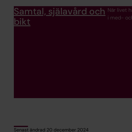
Samtal, själavård och
När livet 
i med- oc
bikt
Senast ändrad 20 december 2024