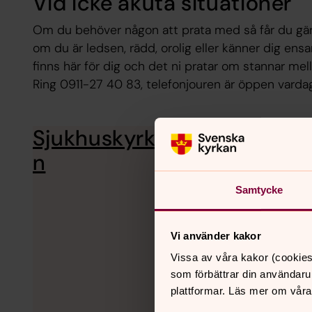
Vid icke akuta situationer
Om du behöver någon att prata med så får du gärna
om du är ledsen, rädd, orolig eller känner dig en
finns här för dig och det ni pratar om stannar mell
Ring 0911-27 40 83, telefonjouren är öppen vardag
Sjukhuskyrka
Stöd i krishantering, sam
på plats.
n
Samtycke
Vi använder kakor
Vissa av våra kakor (cookies
som förbättrar din användaru
plattformar. Läs mer om våra