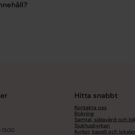
nnehåll?
er
Hitta snabbt
Kontakta oss
Bokning
Samtal, själavård och bi
Sjukhuskyrkan
i 13.00
Kyrkor, kapell och lokale