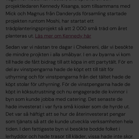
projektledaren Kennedy Kisanga, som tillsammans med
Mick och Magnus från Danderyds församling startade
projekten runtom Moshi, har startat ett
trädplanteringsprojekt så att 2 000 små träd om året
planteras ut.
Läs mer om Kennedy här
Sedan var vi nästan tre dagar i Chekereni, där vi besökte
de mindre projkten i alla småbyar. I en av byarna vi kom
till hade de fått bidrag till att köpa in ett partytält. För en
del av vinstpengarna hade de köpt ett till tält för
uthyrning och för vinstpengarna från det tältet hade de
köpt stolar för uthyrning. För de vinstpengarna hade de
köpt in köksutrustning och nu engagerade de kvinnor i
byn som kunde jobba med catering. Det senaste de
hade investerat i var fyra små kiosker som de hyrde ut.
Det var så häftigt att se hur de återinvesterat pengar
som tjänats så att de kunde utveckla verksamheten hela
tiden. I den fattigaste byn vi besökte bodde folket i
lerhyddor och hade trasor till kläder, vissa hade inte skor.