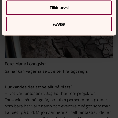
Tillåt urval
Avvisa
Foto: Marie Lönnqvist
Så här kan vägarna se ut efter kraftigt regn.
Hur kändes det att se allt på plats?
– Det var fantastiskt. Jag har hört om projekten i
Tanzania i så många år, om olika personer och platser
som bara har varit namn och eventuellt något som man
har sett på bild. Miljön där nere är helt fantastisk; det är