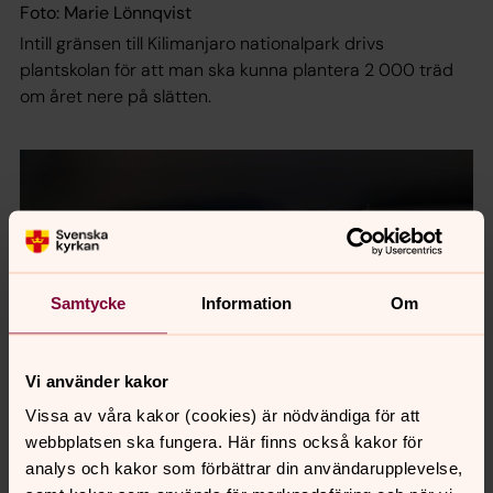
Foto: Marie Lönnqvist
Intill gränsen till Kilimanjaro nationalpark drivs
plantskolan för att man ska kunna plantera 2 000 träd
om året nere på slätten.
Samtycke
Information
Om
Vi använder kakor
Vissa av våra kakor (cookies) är nödvändiga för att
webbplatsen ska fungera. Här finns också kakor för
analys och kakor som förbättrar din användarupplevelse,