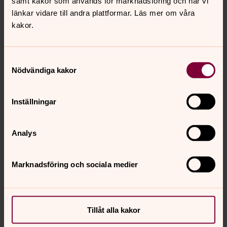
samt kakor som används för marknadsföring och när vi
Foto: Marie Lönnqvist
länkar vidare till andra plattformar. Läs mer om våra
När regnperioderna kommer förstör vattnet vägar och
kakor.
mark.
Samtyckesval
Nödvändiga kakor
Inställningar
Analys
Marknadsföring och sociala medier
Tillåt alla kakor