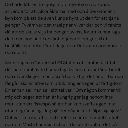
De hade fått en trehjulig motorcykel som de kunde
använda för att plöja åkrarna med och ålderkvinnan i
byn kom på att de även kunde hyra ut den för att tjäna
pengar. Tyvärr var den trasig när vi var där och vi tänkte
då att de skulle vilja ha pengar av oss för att kunna laga
den men hon hade använt intjänade pengar till att
beställa nya delar för att laga den. Det var imponerande
och starkt.
Sista dagen i Chekereni höll Staffan ett fantastiskt tal
där han framhävde hur viktiga kvinnorna var för arbetet
och utvecklingen men också hur viktigt det är att barnen
får gå i skolan eftersom utbildning är vägen ur fattigdom.
En annan sak han sa i sitt tal var: ”Om någon kommer till
mig och säger att han är hungrig ger jag honom inte
mat, utan ett fiskespö så att han kan skaffa egen mat
utan begränsning. Jag hjälper någon att hjälpa sig själv.”
Det var så roligt att se att det lilla som vi har gett folket
norr om Moshi har växt och att de har förvaltat det på