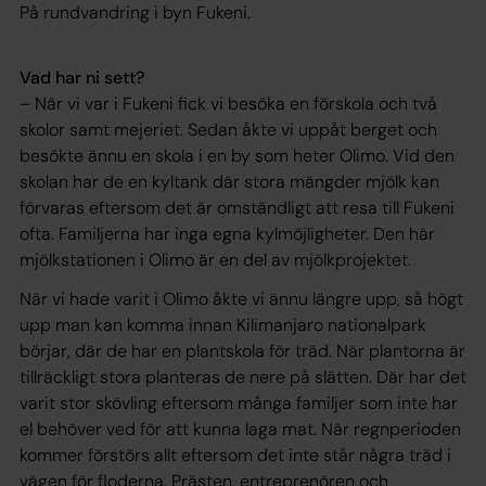
På rundvandring i byn Fukeni.
Vad har ni sett?
– När vi var i Fukeni fick vi besöka en förskola och två
skolor samt mejeriet. Sedan åkte vi uppåt berget och
besökte ännu en skola i en by som heter Olimo. Vid den
skolan har de en kyltank där stora mängder mjölk kan
förvaras eftersom det är omständligt att resa till Fukeni
ofta. Familjerna har inga egna kylmöjligheter. Den här
mjölkstationen i Olimo är en del av mjölkprojektet.
När vi hade varit i Olimo åkte vi ännu längre upp, så högt
upp man kan komma innan Kilimanjaro nationalpark
börjar, där de har en plantskola för träd. När plantorna är
tillräckligt stora planteras de nere på slätten. Där har det
varit stor skövling eftersom många familjer som inte har
el behöver ved för att kunna laga mat. När regnperioden
kommer förstörs allt eftersom det inte står några träd i
vägen för floderna. Prästen, entreprenören och