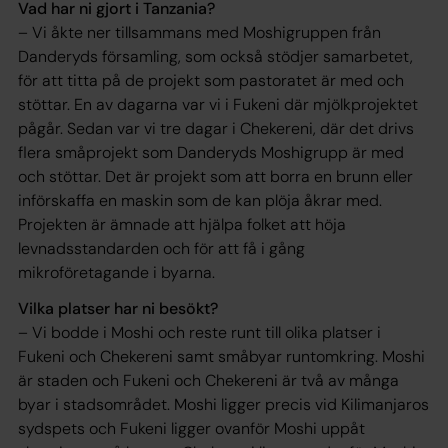
Vad har ni gjort i Tanzania?
– Vi åkte ner tillsammans med Moshigruppen från
Danderyds församling, som också stödjer samarbetet,
för att titta på de projekt som pastoratet är med och
stöttar. En av dagarna var vi i Fukeni där mjölkprojektet
pågår. Sedan var vi tre dagar i Chekereni, där det drivs
flera småprojekt som Danderyds Moshigrupp är med
och stöttar. Det är projekt som att borra en brunn eller
införskaffa en maskin som de kan plöja åkrar med.
Projekten är ämnade att hjälpa folket att höja
levnadsstandarden och för att få i gång
mikroföretagande i byarna.
Vilka platser har ni besökt?
– Vi bodde i Moshi och reste runt till olika platser i
Fukeni och Chekereni samt småbyar runtomkring. Moshi
är staden och Fukeni och Chekereni är två av många
byar i stadsområdet. Moshi ligger precis vid Kilimanjaros
sydspets och Fukeni ligger ovanför Moshi uppåt