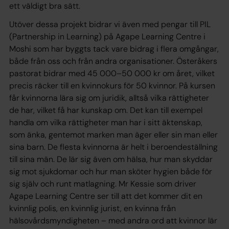
ett väldigt bra sätt.
Utöver dessa projekt bidrar vi även med pengar till PIL
(Partnership in Learning) på Agape Learning Centre i
Moshi som har byggts tack vare bidrag i flera omgångar,
både från oss och från andra organisationer. Österåkers
pastorat bidrar med 45 000–50 000 kr om året, vilket
precis räcker till en kvinnokurs för 50 kvinnor. På kursen
får kvinnorna lära sig om juridik, alltså vilka rättigheter
de har, vilket få har kunskap om. Det kan till exempel
handla om vilka rättigheter man har i sitt äktenskap,
som änka, gentemot marken man äger eller sin man eller
sina barn. De flesta kvinnorna är helt i beroendeställning
till sina män. De lär sig även om hälsa, hur man skyddar
sig mot sjukdomar och hur man sköter hygien både för
sig själv och runt matlagning. Mr Kessie som driver
Agape Learning Centre ser till att det kommer dit en
kvinnlig polis, en kvinnlig jurist, en kvinna från
hälsovårdsmyndigheten – med andra ord att kvinnor lär