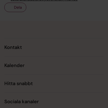
Dela
Tillbaka till toppen
Tillbaka till innehållet
Kontakt
Kalender
Hitta snabbt
Sociala kanaler