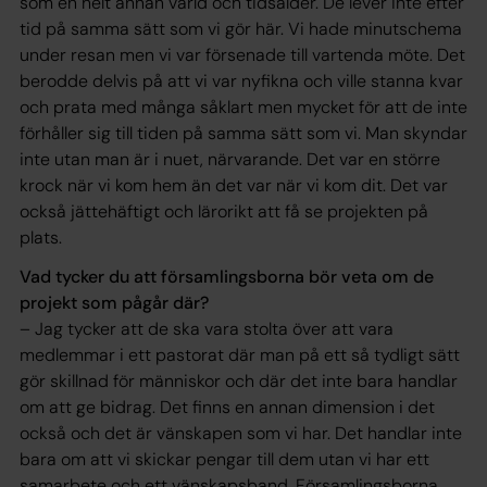
som en helt annan värld och tidsålder. De lever inte efter
tid på samma sätt som vi gör här. Vi hade minutschema
under resan men vi var försenade till vartenda möte. Det
berodde delvis på att vi var nyfikna och ville stanna kvar
och prata med många såklart men mycket för att de inte
förhåller sig till tiden på samma sätt som vi. Man skyndar
inte utan man är i nuet, närvarande. Det var en större
krock när vi kom hem än det var när vi kom dit. Det var
också jättehäftigt och lärorikt att få se projekten på
plats.
Vad tycker du att församlingsborna bör veta om de
projekt som pågår där?
– Jag tycker att de ska vara stolta över att vara
medlemmar i ett pastorat där man på ett så tydligt sätt
gör skillnad för människor och där det inte bara handlar
om att ge bidrag. Det finns en annan dimension i det
också och det är vänskapen som vi har. Det handlar inte
bara om att vi skickar pengar till dem utan vi har ett
samarbete och ett vänskapsband. Församlingsborna