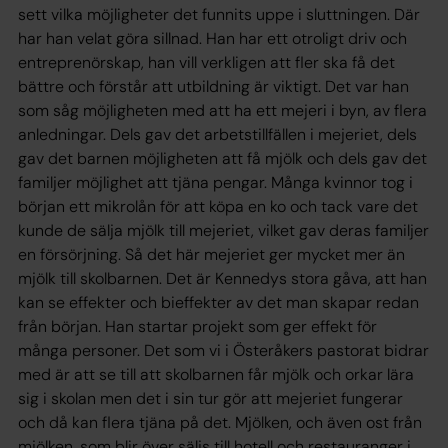
sett vilka möjligheter det funnits uppe i sluttningen. Där
har han velat göra sillnad. Han har ett otroligt driv och
entreprenörskap, han vill verkligen att fler ska få det
bättre och förstår att utbildning är viktigt. Det var han
som såg möjligheten med att ha ett mejeri i byn, av flera
anledningar. Dels gav det arbetstillfällen i mejeriet, dels
gav det barnen möjligheten att få mjölk och dels gav det
familjer möjlighet att tjäna pengar. Många kvinnor tog i
början ett mikrolån för att köpa en ko och tack vare det
kunde de sälja mjölk till mejeriet, vilket gav deras familjer
en försörjning. Så det här mejeriet ger mycket mer än
mjölk till skolbarnen. Det är Kennedys stora gåva, att han
kan se effekter och bieffekter av det man skapar redan
från början. Han startar projekt som ger effekt för
många personer. Det som vi i Österåkers pastorat bidrar
med är att se till att skolbarnen får mjölk och orkar lära
sig i skolan men det i sin tur gör att mejeriet fungerar
och då kan flera tjäna på det. Mjölken, och även ost från
mjölken, som blir över säljs till hotell och restauranger i