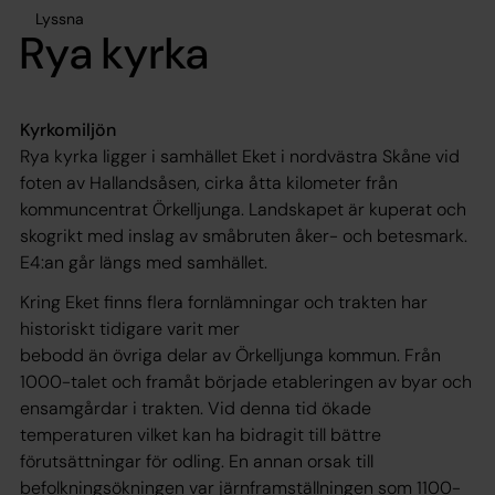
Lyssna
Rya kyrka
Kyrkomiljön
Rya kyrka ligger i samhället Eket i nordvästra Skåne vid
foten av Hallandsåsen, cirka åtta kilometer från
kommuncentrat Örkelljunga. Landskapet är kuperat och
skogrikt med inslag av småbruten åker- och betesmark.
E4:an går längs med samhället.
Kring Eket finns flera fornlämningar och trakten har
historiskt tidigare varit mer
bebodd än övriga delar av Örkelljunga kommun. Från
1000-talet och framåt började etableringen av byar och
ensamgårdar i trakten. Vid denna tid ökade
temperaturen vilket kan ha bidragit till bättre
förutsättningar för odling. En annan orsak till
befolkningsökningen var järnframställningen som 1100-