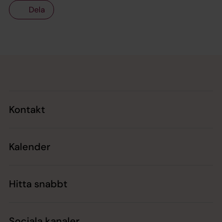
Dela
Tillbaka till toppen
Tillbaka till innehållet
Kontakt
Kalender
Hitta snabbt
Sociala kanaler