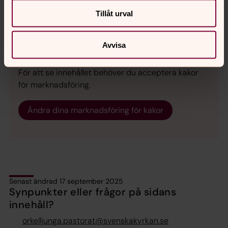
Tillåt urval
Avvisa
För att se innehållet behöver du acceptera kakor
för marknadsföring.
Ändra dina marknadsföring för kakor
Senast ändrad 17 september 2025
Synpunkter eller frågor på sidans
innehåll?
orkelljunga.pastorat@svenskakyrkan.se