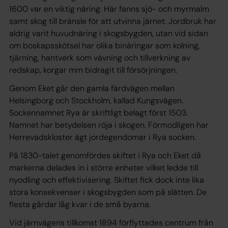
1600 var en viktig näring. Här fanns sjö- och myrmalm
samt skog till bränsle för att utvinna järnet. Jordbruk har
aldrig varit huvudnäring i skogsbygden, utan vid sidan
om boskapsskötsel har olika binäringar som kolning,
tjärning, hantverk som vävning och tillverkning av
redskap, korgar mm bidragit till försörjningen.
Genom Eket går den gamla färdvägen mellan
Helsingborg och Stockholm, kallad Kungsvägen.
Sockennamnet Rya är skriftligt belagt först 1503.
Namnet har betydelsen röja i skogen. Förmodligen har
Herrevadskloster ägt jordegendomar i Rya socken.
På 1830-talet genomfördes skiftet i Rya och Eket då
markerna delades in i större enheter vilket ledde till
nyodling och effektivisering. Skiftet fick dock inte lika
stora konsekvenser i skogsbygden som på slätten. De
flesta gårdar låg kvar i de små byarna.
Vid järnvägens tillkomst 1894 förflyttades centrum från