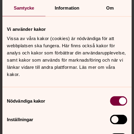
Samtycke
Information
Om
Tillbaka till toppen
Tillbaka till innehållet
Vi använder kakor
Vissa av våra kakor (cookies) är nödvändiga för att
webbplatsen ska fungera. Här finns också kakor för
Kontakt
analys och kakor som förbättrar din användarupplevelse,
samt kakor som används för marknadsföring och när vi
länkar vidare till andra plattformar. Läs mer om våra
Kalender
kakor.
Samtyckesval
Hitta snabbt
Nödvändiga kakor
Sociala kanaler
Inställningar