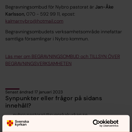
Begravningsombud för Nybro pastorat är
Jan-Åke
Karlsson,
070 - 592 99 11, epost:
kalmarnybro@hotmail.com
Begravningsombudets verksamhetsområde innefattar
samtliga församlingar i Nybro kommun.
Läs mer om BEGRAVNINGSOMBUD och TILLSYN ÖVER
BEGRAVNINGSVERKSAMHETEN
Senast ändrad 17 januari 2023
Synpunkter eller frågor på sidans
innehåll?
nybro.pastorat@svenskakyrkan.se
Dela