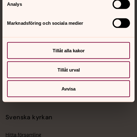
Analys
Marknadsföring och sociala medier
Jourhavande präst
Akut samtals- och krisstöd. Prata eller chatta anonymt
Tillåt alla kakor
med en präst på kvällar och nätter.
Tillåt urval
Chatt
Digitalt brev
Telefon 112
Avvisa
Svenska kyrkan
Hitta församling