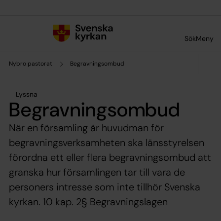
Till innehållet
Till undermeny
Sök
Meny
Nybro pastorat
Begravningsombud
Lyssna
Begravningsombud
När en församling är huvudman för
begravningsverksamheten ska länsstyrelsen
förordna ett eller flera begravningsombud att
granska hur församlingen tar till vara de
personers intresse som inte tillhör Svenska
kyrkan. 10 kap. 2§ Begravningslagen