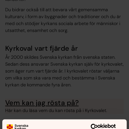
Du bidrar också till att bevara vårt gemensamma
kulturarv, i form av byggnader och traditioner och du är
med och stödjer kyrkans sociala arbete för människor i
utsatthet, ensamhet och sorg.
Kyrkoval vart fjärde år
År 2000 skildes Svenska kyrkan från svenska staten.
Sedan dess ansvarar Svenska kyrkan själv för kyrkovalet,
som äger rum vart fjärde år. I kyrkovalet röstar väljarna
om vilka som ska vara med och bestämma i Svenska
kyrkan de kommande fyra åren.
Vem kan jag rösta på?
Här kan du läsa vem du kan rösta på i Kyrkovalet.
Rösta i kyrkovalet