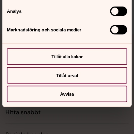
nosaby.forsamling@svenskakyrkan.se
Analys
Dela
Marknadsföring och sociala medier
Tillbaka till toppen
Tillbaka till innehållet
Tillåt alla kakor
Kontakt
Tillåt urval
Kalender
Avvisa
Hitta snabbt