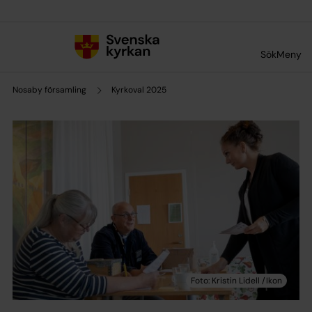
Till innehållet
Till undermeny
Sök
Meny
Nosaby församling
Kyrkoval 2025