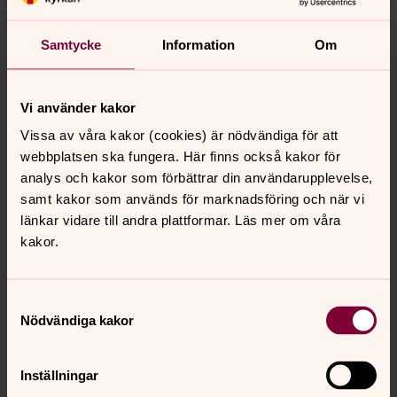
Vi har träffat Helén Sjöberg som är ordförande i
valberedningen i Nosaby församling. Läs om varför hon
Samtycke
Information
Om
tycker du ska vara med och rösta i kyrkovalet.
Vi använder kakor
Kyrkovalet - demokrati i kyrkan
Vissa av våra kakor (cookies) är nödvändiga för att
Kyrkovalet ägde rum 8–21 september 2025.
webbplatsen ska fungera. Här finns också kakor för
analys och kakor som förbättrar din användarupplevelse,
Valresultat
samt kakor som används för marknadsföring och när vi
länkar vidare till andra plattformar. Läs mer om våra
Slutgiltigt valresultat från kyrkovalet 2025, valresultat
kakor.
från tidigare kyrkoval, information om vad som händer
efter kyrkovalet och mandatfördelningen.
Samtyckesval
Nödvändiga kakor
Senast ändrad 22 oktober 2025
Synpunkter eller frågor på sidans
Inställningar
innehåll?